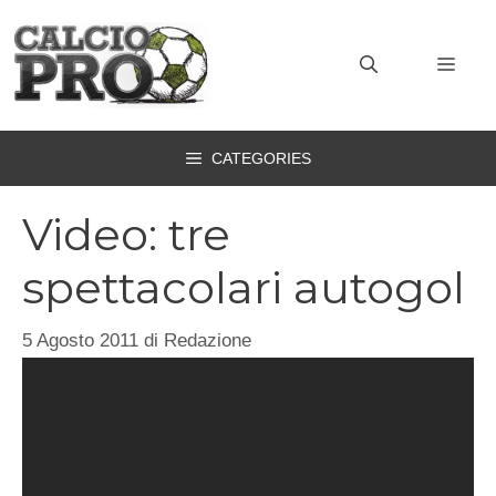
Vai
al
MEN
contenuto
CATEGORIES
Video: tre
spettacolari autogol
5 Agosto 2011
di
Redazione