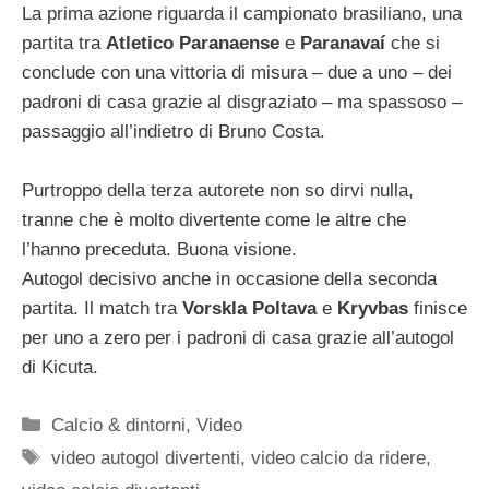
La prima azione riguarda il campionato brasiliano, una
partita tra
Atletico Paranaense
e
Paranavaí
che si
conclude con una vittoria di misura – due a uno – dei
padroni di casa grazie al disgraziato – ma spassoso –
passaggio all’indietro di Bruno Costa.
Purtroppo della terza autorete non so dirvi nulla,
tranne che è molto divertente come le altre che
l’hanno preceduta. Buona visione.
Autogol decisivo anche in occasione della seconda
partita. Il match tra
Vorskla Poltava
e
Kryvbas
finisce
per uno a zero per i padroni di casa grazie all’autogol
di Kicuta.
Categorie
Calcio & dintorni
,
Video
Tag
video autogol divertenti
,
video calcio da ridere
,