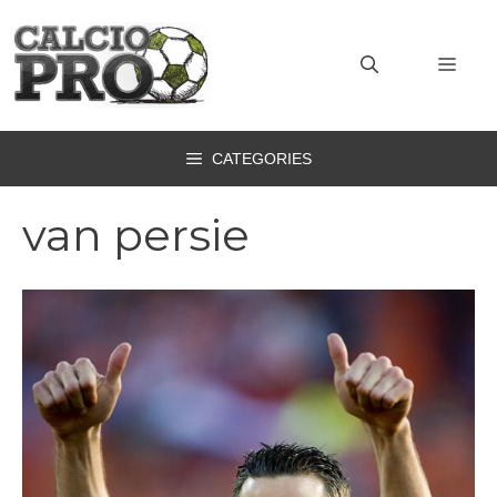
Vai
al
MEN
contenuto
CATEGORIES
van persie