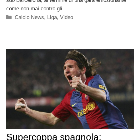
suo Barcellona, al termine di una gara emozionante
come non mai contro gli
Categorie
Calcio News
,
Liga
,
Video
Supercoppa spagnola: