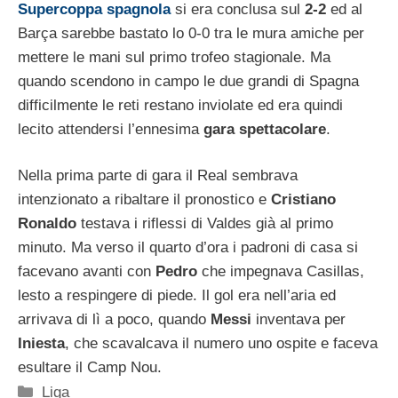
Supercoppa spagnola
si era conclusa sul
2-2
ed al
Barça sarebbe bastato lo 0-0 tra le mura amiche per
mettere le mani sul primo trofeo stagionale. Ma
quando scendono in campo le due grandi di Spagna
difficilmente le reti restano inviolate ed era quindi
lecito attendersi l’ennesima
gara spettacolare
.
Nella prima parte di gara il Real sembrava
intenzionato a ribaltare il pronostico e
Cristiano
Ronaldo
testava i riflessi di Valdes già al primo
minuto. Ma verso il quarto d’ora i padroni di casa si
facevano avanti con
Pedro
che impegnava Casillas,
lesto a respingere di piede. Il gol era nell’aria ed
arrivava di lì a poco, quando
Messi
inventava per
Iniesta
, che scavalcava il numero uno ospite e faceva
esultare il Camp Nou.
Categorie
Liga