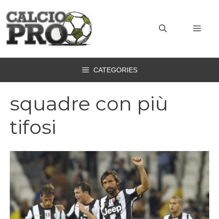
Vai
al
MEN
contenuto
CATEGORIES
squadre con più
tifosi