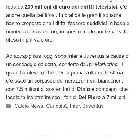
fetta da
200 milioni di euro dei diritti televisivi
, c’è
anche quella dei tifosi. In pratica le grandi squadre
hanno proposto che i diritti fossero suddivisi in base al
numero dei sostenitori, in questo modo anche un solo
tifoso in più vale oro.
Ad accapigliarsi oggi sono Inter e Juventus a causa di
un sondaggio galeotto, condotto da
Ipr Marketing
, il
quale ha rilevato che, per la prima volta nella storia,
c’è stato un sorpasso dei nerazzurri sui bianconeri,
con 7,5 milioni di sostenitori di
Eto’o
e compagni che
lasciano indietro invece i fan di
Del Piero
a 7 milioni.
Categorie
Calcio News
,
Curiosità
,
Inter
,
Juventus