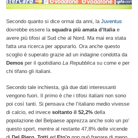
Secondo quanto si dice ormai da anni, la
Juventus
dovrebbe essere la
squadra più amata d’Italia
e
avere più tifosi al Sud che al Nord. Ma mai era stata
fatta una ricerca per appurarlo. Ora anche questo
scoglio è superato grazie ad un indagine condotta da
Demos
per il quotidiano
La Repubblica
su come e per
chi tifano gli italiani.
Secondo tale inchiesta, già due dati interessanti
vengono fuori. Il primo è che i tifosi italiani non sono
poi così tanti. Si pensava che l’italiano medio vivesse
di calcio, ed invece
soltanto il 52,2%
della
popolazione del Belpaese apprezza anche solo un po’
questo sport, mentre al restante 47,8% delle vicende
di
Del Piero, Totti
ed
Eto’o
non può fregare di meno.