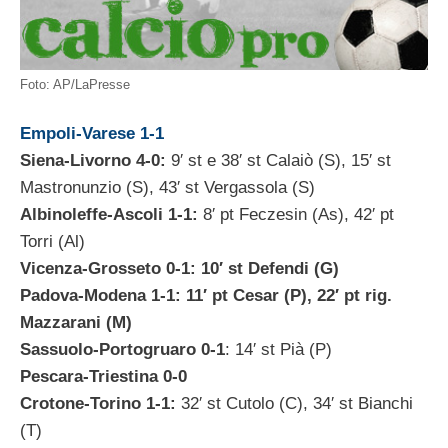
Foto: AP/LaPresse
Empoli-Varese 1-1
Siena-Livorno 4-0:
9′ st e 38′ st Calaiò (S), 15′ st
Mastronunzio (S), 43′ st Vergassola (S)
Albinoleffe-Ascoli 1-1:
8′ pt Feczesin (As), 42′ pt
Torri (Al)
Vicenza-Grosseto 0-1: 10′ st Defendi (G)
Padova-Modena 1-1: 11′ pt Cesar (P), 22′ pt rig.
Mazzarani (M)
Sassuolo-Portogruaro 0-1
: 14′ st Pià (P)
Pescara-Triestina 0-0
Crotone-Torino 1-1:
32′ st Cutolo (C), 34′ st Bianchi
(T)