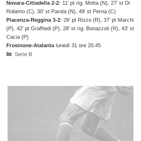
Novara-Cittadella 2-2:
11′ pt rig. Motta (N), 27′ st Di
Roberto (C), 30′ st Parola (N), 49′ st Perna (C)
Piacenza-Reggina 3-2:
26′ pt Rizzo (R), 37′ pt Marchi
(P), 42′ pt Graffiedi (P), 28′ st rig. Bonazzoli (R), 43′ st
Cacia (P)
Frosinone-Atalanta
lunedì 31 ore 20.45
Categorie
Serie B