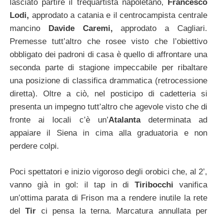
lasciato partire il trequartista napoletano,
Francesco
Lodi,
approdato a catania e il centrocampista centrale
mancino
Davide Caremi,
approdato a Cagliari.
Premesse tutt’altro che rosee visto che l’obiettivo
obbligato dei padroni di casa è quello di affrontare una
seconda parte di stagione impeccabile per ribaltare
una posizione di classifica drammatica (retrocessione
diretta). Oltre a ciò, nel posticipo di cadetteria si
presenta un impegno tutt’altro che agevole visto che di
fronte ai locali c’è un’
Atalanta
determinata ad
appaiare il Siena in cima alla graduatoria e non
perdere colpi.
Poci spettatori e inizio vigoroso degli orobici che, al 2’,
vanno già in gol: il tap in di
Tiribocchi
vanifica
un’ottima parata di Frison ma a rendere inutile la rete
del
Tir
ci pensa la terna. Marcatura annullata per