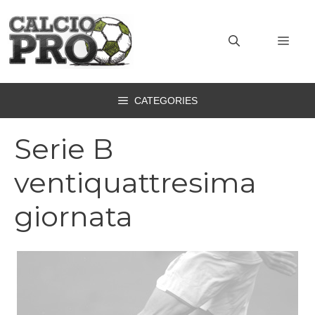
Vai
al
MEN
contenuto
CATEGORIES
Serie B
ventiquattresima
giornata