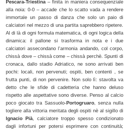
Pescara-Triestina
– finita in maniera consequenziale
alla noia: 0-0 – accade che lo scatto vada a rendere
immortale un passo di danza che solo un paio di
calciatori nel mezzo di una partita saprebbero ripetere.
Al di là di ogni formula matematica, di ogni logica della
dinamica: il pallone si trasforma in nota e i due
calciatori assecondano l’armonia andando, col corpo,
chissà dove – chissà come – chissà perchè. Spunti di
cronaca, dallo stadio Adriatico, ne sono arrivati ben
pochi: locali, non pervenuti; ospiti, ben contenti , se
frutta punti, di non pervenire. Non solo lì: stavolta va
detto che le sfide di cadetteria che hanno deluso
rispetto alle aspettative sono diverse. Penso al calcio
poco giocato tra Sassuolo-
Portogruaro
, senza nulla
togliere alla vittoria meritata degli ospiti nè al sigillo di
Ignacio Pià
, calciatore troppo spesso condizionato
dagli infortuni per potersi esprimere con continuità;