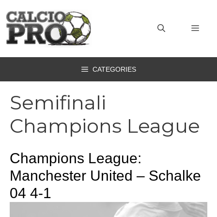
Vai
al
MEN
contenuto
CATEGORIES
Semifinali
Champions League
Champions League:
Manchester United – Schalke
04 4-1