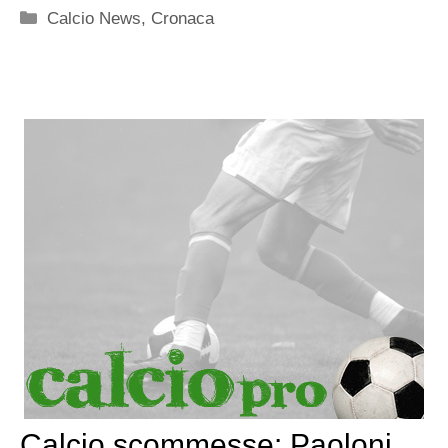
Categorie
Calcio News
,
Cronaca
Calcio scommesse: Paoloni