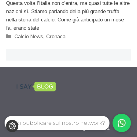
Questa volta l’Italia non c’entra, ma quasi tutte le altre
nazioni sì. Stiamo parlando della più grande truffa
nella storia del calcio. Come già anticipato un mese
fa, erano state
Categorie
Calcio News
,
Cronaca
Vuoi pubblicare sul nostro network?
CalcioPro.com © 2026. All right reserverd.