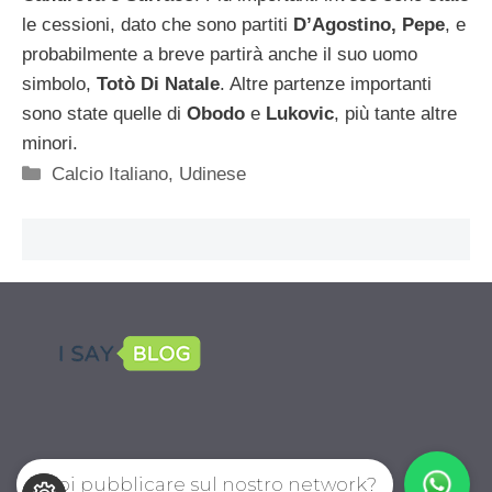
le cessioni, dato che sono partiti
D’Agostino, Pepe
, e
probabilmente a breve partirà anche il suo uomo
simbolo,
Totò Di Natale
. Altre partenze importanti
sono state quelle di
Obodo
e
Lukovic
, più tante altre
minori.
Categorie
Calcio Italiano
,
Udinese
Vuoi pubblicare sul nostro network?