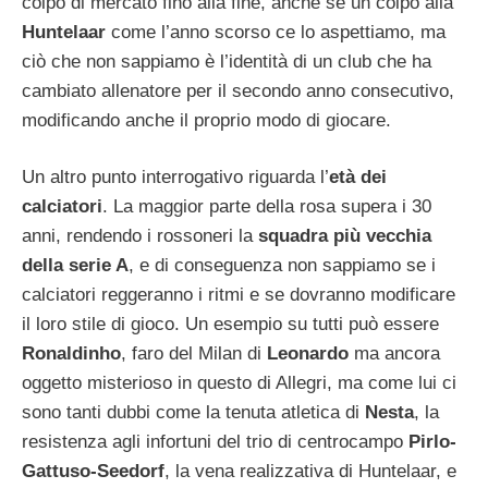
colpo di mercato fino alla fine, anche se un colpo alla
Huntelaar
come l’anno scorso ce lo aspettiamo, ma
ciò che non sappiamo è l’identità di un club che ha
cambiato allenatore per il secondo anno consecutivo,
modificando anche il proprio modo di giocare.
Un altro punto interrogativo riguarda l’
età dei
calciatori
. La maggior parte della rosa supera i 30
anni, rendendo i rossoneri la
squadra più vecchia
della serie A
, e di conseguenza non sappiamo se i
calciatori reggeranno i ritmi e se dovranno modificare
il loro stile di gioco. Un esempio su tutti può essere
Ronaldinho
, faro del Milan di
Leonardo
ma ancora
oggetto misterioso in questo di Allegri, ma come lui ci
sono tanti dubbi come la tenuta atletica di
Nesta
, la
resistenza agli infortuni del trio di centrocampo
Pirlo-
Gattuso-Seedorf
, la vena realizzativa di Huntelaar, e