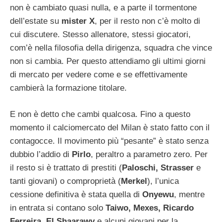
non è cambiato quasi nulla, e a parte il tormentone
dell’estate su
mister X
, per il resto non c’è molto di
cui discutere. Stesso allenatore, stessi giocatori,
com’è nella filosofia della dirigenza, squadra che vince
non si cambia. Per questo attendiamo gli ultimi giorni
di mercato per vedere come e se effettivamente
cambierà la formazione titolare.
E non è detto che cambi qualcosa. Fino a questo
momento il calciomercato del Milan è stato fatto con il
contagocce. Il movimento più “pesante” è stato senza
dubbio l’addio di
Pirlo
, peraltro a parametro zero. Per
il resto si è trattato di prestiti (
Paloschi, Strasser
e
tanti giovani) o comproprietà (
Merkel
), l’unica
cessione definitiva è stata quella di
Onyewu
, mentre
in entrata si contano solo
Taiwo, Mexes, Ricardo
Ferreira, El Shaarawy
e alcuni giovani per la