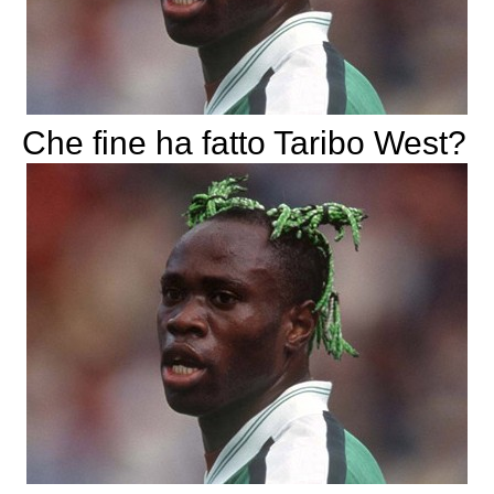
Che fine ha fatto Taribo West?