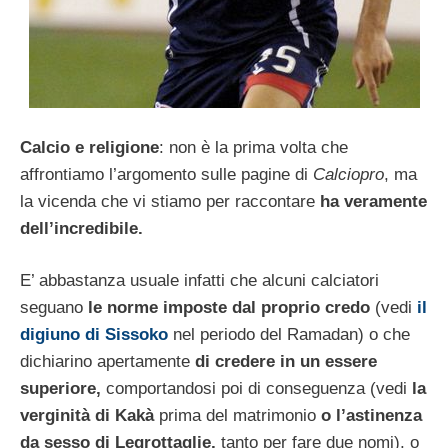
Calcio e religione
: non è la prima volta che
affrontiamo l’argomento sulle pagine di
Calciopro
, ma
la vicenda che vi stiamo per raccontare
ha veramente
dell’incredibile.
E’ abbastanza usuale infatti che alcuni calciatori
seguano
le norme imposte dal proprio credo
(vedi
il
digiuno di Sissoko
nel periodo del Ramadan) o che
dichiarino apertamente
di credere in un essere
superiore,
comportandosi poi di conseguenza (vedi
la
verginità di Kakà
prima del matrimonio
o l’astinenza
da sesso di Legrottaglie,
tanto per fare due nomi), o