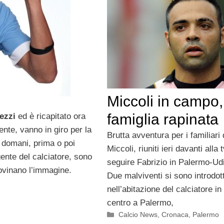
Miccoli in campo,
famiglia rapinata
ezzi
ed è ricapitato ora
ente, vanno in giro per la
Brutta avventura per i familiari 
ra domani, prima o poi
Miccoli, riuniti ieri davanti alla 
gente del calciatore, sono
seguire Fabrizio in Palermo-Ud
rovinano l’immagine.
Due malviventi si sono introdott
nell’abitazione del calciatore in
centro a Palermo,
Categorie
Calcio News
,
Cronaca
,
Palermo