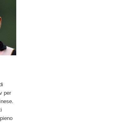
di
tv per
inese.
i
 pieno