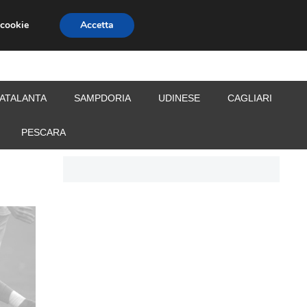
 cookie
Accetta
S
CALCIOMERCATO
ALLENATORI
ATALANTA
SAMPDORIA
UDINESE
CAGLIARI
PESCARA