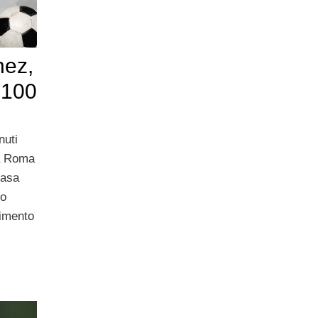
nez,
 100
nuti
la Roma
casa
no
nimento