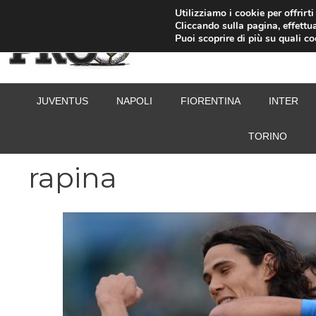
Vai
Utilizziamo i cookie per offrirt
Cliccando sulla pagina, effettua
al
Puoi scoprire di più su quali c
contenuto
JUVENTUS
NAPOLI
FIORENTINA
INTER
TORINO
rapina