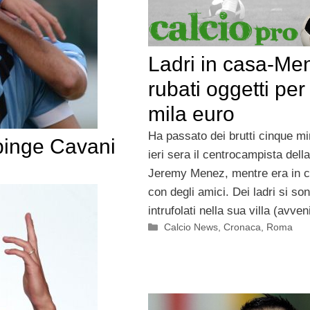
Ladri in casa-Me
rubati oggetti per
mila euro
Ha passato dei brutti cinque mi
spinge Cavani
ieri sera il centrocampista del
Jeremy Menez, mentre era in 
con degli amici. Dei ladri si so
intrufolati nella sua villa (avve
Categorie
Calcio News
,
Cronaca
,
Roma