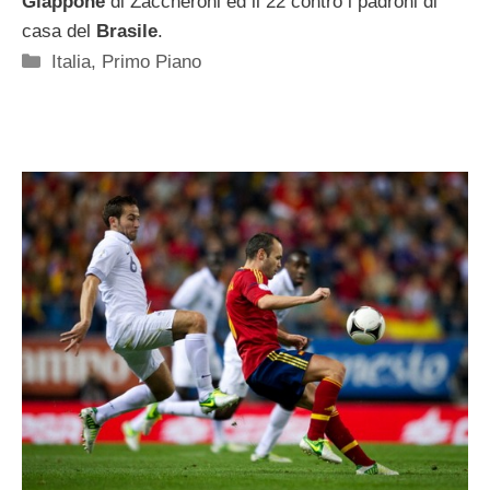
Giappone
di Zaccheroni ed il 22 contro i padroni di
casa del
Brasile
.
Categorie
Italia
,
Primo Piano