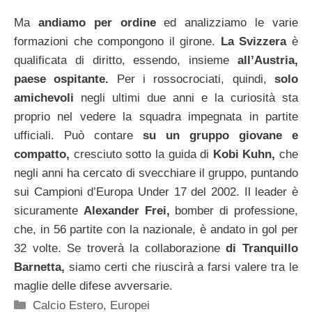
Ma
andiamo per ordine
ed analizziamo le varie
formazioni che compongono il girone.
La Svizzera
è
qualificata di diritto, essendo, insieme
all’Austria,
paese ospitante.
Per i rossocrociati, quindi,
solo
amichevoli
negli ultimi due anni e la curiosità sta
proprio nel vedere la squadra impegnata in partite
ufficiali. Può contare
su un gruppo giovane e
compatto,
cresciuto sotto la guida di
Kobi Kuhn,
che
negli anni ha cercato di svecchiare il gruppo, puntando
sui Campioni d’Europa Under 17 del 2002. Il leader è
sicuramente
Alexander Frei,
bomber di professione,
che, in 56 partite con la nazionale, è andato in gol per
32 volte. Se troverà la collaborazione
di Tranquillo
Barnetta,
siamo certi che riuscirà a farsi valere tra le
maglie delle difese avversarie.
Categorie
Calcio Estero
,
Europei