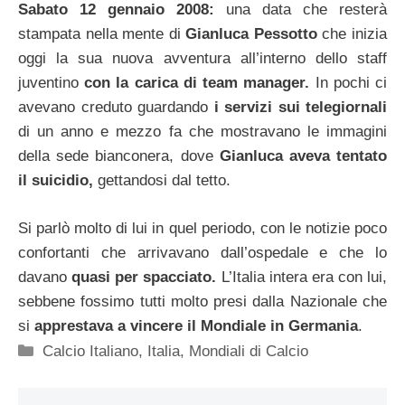
Sabato 12 gennaio 2008:
una data che resterà
stampata nella mente di
Gianluca Pessotto
che inizia
oggi la sua nuova avventura all’interno dello staff
juventino
con la carica di team manager.
In pochi ci
avevano creduto guardando
i servizi sui telegiornali
di un anno e mezzo fa che mostravano le immagini
della sede bianconera, dove
Gianluca aveva tentato
il suicidio,
gettandosi dal tetto.
Si parlò molto di lui in quel periodo, con le notizie poco
confortanti che arrivavano dall’ospedale e che lo
davano
quasi per spacciato.
L’Italia intera era con lui,
sebbene fossimo tutti molto presi dalla Nazionale che
si
apprestava a vincere il Mondiale in Germania
.
Categorie
Calcio Italiano
,
Italia
,
Mondiali di Calcio