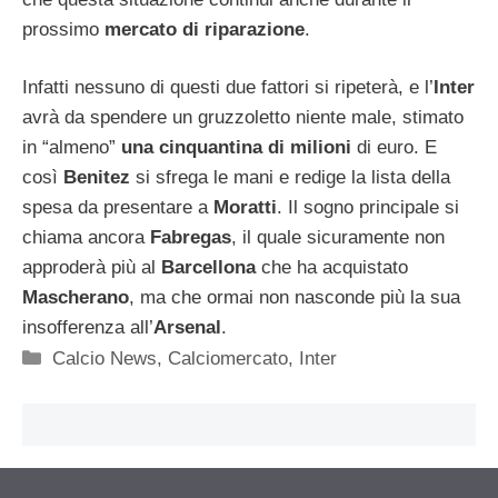
prossimo
mercato di riparazione
.
Infatti nessuno di questi due fattori si ripeterà, e l’
Inter
avrà da spendere un gruzzoletto niente male, stimato
in “almeno”
una cinquantina di milioni
di euro. E
così
Benitez
si sfrega le mani e redige la lista della
spesa da presentare a
Moratti
. Il sogno principale si
chiama ancora
Fabregas
, il quale sicuramente non
approderà più al
Barcellona
che ha acquistato
Mascherano
, ma che ormai non nasconde più la sua
insofferenza all’
Arsenal
.
Categorie
Calcio News
,
Calciomercato
,
Inter