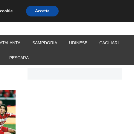
 cookie
Accetta
S
CALCIOMERCATO
ALLENATORI
ATALANTA
SAMPDORIA
UDINESE
CAGLIARI
PESCARA