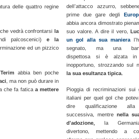
dell’attacco azzurro, sebben
tura delle quattro regine
prime due gare degli
Europ
abbia ancora dimostrato pienam
e che vedrà confrontarsi
la
suo valore. A dire il vero,
Luc
andi palcoscenici)
e la
un gol alla sua maniera
l’h
terminazione ed un pizzico
segnato, ma una bandi
dispettosa si è alzata i
inopportuno, strozzando sul 
 Terim
abbia ben poche
la sua esultanza tipica.
aci
, ma non può durare in
a che fa fatica
a mettere
Pioggia di recriminazioni sui g
italiani per quel gol che potev
dire qualificazione all
successiva, mentre
nella su
d’adozione,
la Germani
divertono, mettendo a con