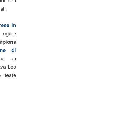
oni
con
ali.
rese in
 rigore
ampions
ine di
su un
ava Leo
 teste