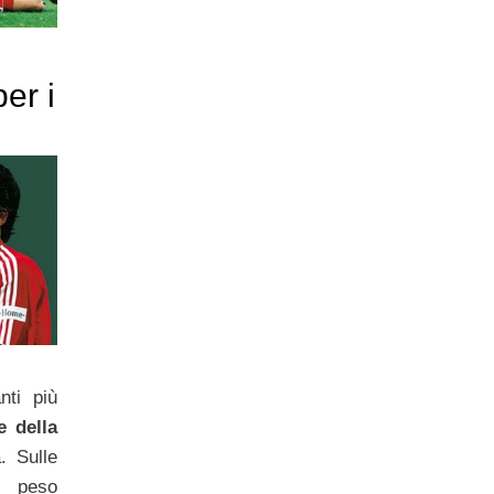
er i
nti più
e della
 Sulle
l peso