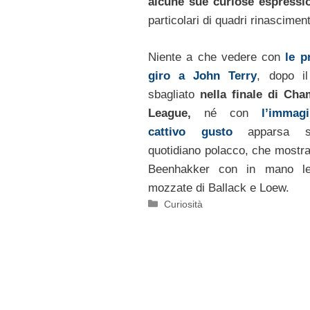
alcune sue curiose espressi
particolari di quadri rinasciment
Niente a che vedere con
le p
giro a John Terry
, dopo il
sbagliato
nella finale di Ch
League,
né con
l’immag
cattivo gusto
apparsa 
quotidiano polacco, che mostr
Beenhakker con in mano le
mozzate di Ballack e Loew.
Categorie
Curiosità