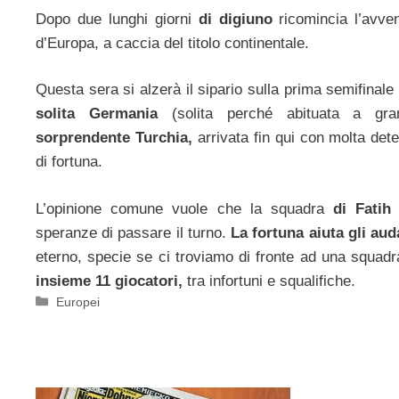
Dopo due lunghi giorni
di digiuno
ricomincia l’avven
d’Europa, a caccia del titolo continentale.
Questa sera si alzerà il sipario sulla prima semifinal
solita Germania
(solita perché abituata a gr
sorprendente Turchia,
arrivata fin qui con molta de
di fortuna.
L’opinione comune vuole che la squadra
di Fatih
speranze di passare il turno.
La fortuna aiuta gli aud
eterno, specie se ci troviamo di fronte ad una squadr
insieme 11 giocatori,
tra infortuni e squalifiche.
Categorie
Europei