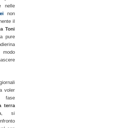
e nelle
ei
non
ente il
a Toni
a pure
erina
n modo
nascere
iornali
a voler
a fase
a terra
a, si
fronto