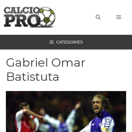
Vai
al
MEN
contenuto
CATEGORIES
Gabriel Omar
Batistuta