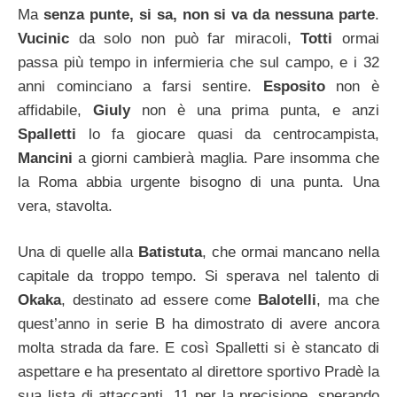
Ma
senza punte, si sa, non si va da nessuna parte
.
Vucinic
da solo non può far miracoli,
Totti
ormai
passa più tempo in infermieria che sul campo, e i 32
anni cominciano a farsi sentire.
Esposito
non è
affidabile,
Giuly
non è una prima punta, e anzi
Spalletti
lo fa giocare quasi da centrocampista,
Mancini
a giorni cambierà maglia. Pare insomma che
la Roma abbia urgente bisogno di una punta. Una
vera, stavolta.
Una di quelle alla
Batistuta
, che ormai mancano nella
capitale da troppo tempo. Si sperava nel talento di
Okaka
, destinato ad essere come
Balotelli
, ma che
quest’anno in serie B ha dimostrato di avere ancora
molta strada da fare. E così Spalletti si è stancato di
aspettare e ha presentato al direttore sportivo Pradè la
sua lista di attaccanti, 11 per la precisione, sperando