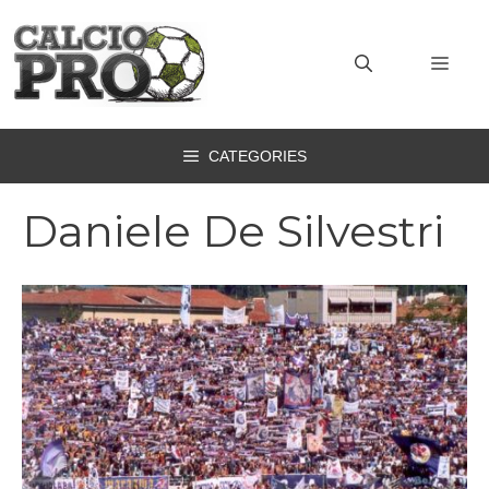
Vai
al
MEN
contenuto
CATEGORIES
Daniele De Silvestri