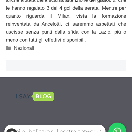
anche aiutata dalla scarsa attenzione dei gialloblù, che
le hanno regalato 3 dei 4 gol della serata. Mentre per
quanto riguarda il Milan, vista la formazione
reinventata da Ancelotti, ci saremmo aspettati che
uscisse senza punti dalla sfida con la Lazio, più o
meno con tutti gli effettivi disponibili.
Categorie
Nazionali
Vuoi pubblicare sul nostro network?