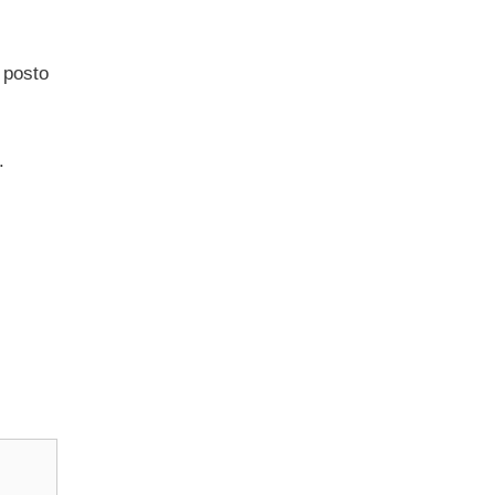
o posto
.