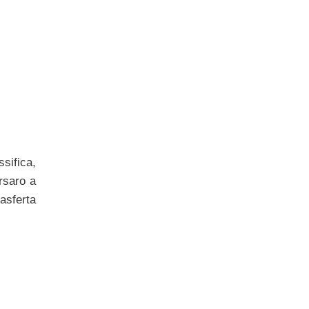
sifica,
rsaro a
asferta