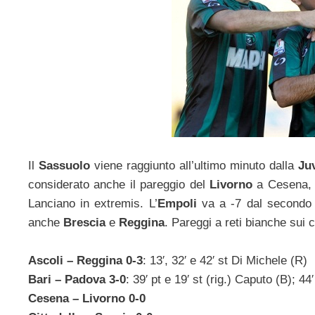
Il
Sassuolo
viene raggiunto all’ultimo minuto dalla
Ju
considerato anche il pareggio del
Livorno
a Cesena, c
Lanciano in extremis. L’
Empoli
va a -7 dal secondo p
anche
Brescia
e
Reggina
. Pareggi a reti bianche sui 
Ascoli – Reggina 0-3
: 13′, 32′ e 42′ st Di Michele (R)
Bari – Padova 3-0
: 39′ pt e 19′ st (rig.) Caputo (B); 4
Cesena – Livorno 0-0