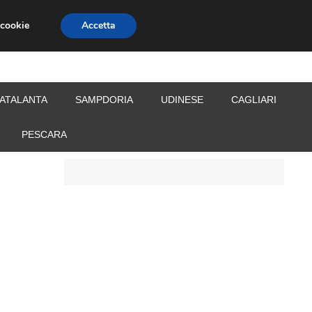
 cookie
Accetta
S
CALCIOMERCATO
ALLENATORI
ATALANTA
SAMPDORIA
UDINESE
CAGLIARI
PESCARA