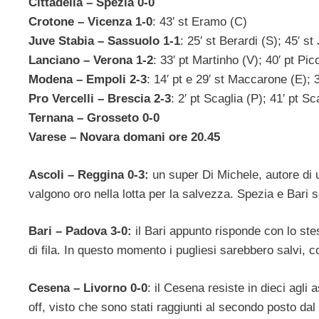
Cittadella – Spezia 0-0
Crotone – Vicenza 1-0
: 43′ st Eramo (C)
Juve Stabia – Sassuolo 1-1
: 25′ st Berardi (S); 45′ st
Lanciano – Verona 1-2
: 33′ pt Martinho (V); 40′ pt Picc
Modena – Empoli 2-3
: 14′ pt e 29′ st Maccarone (E); 
Pro Vercelli – Brescia 2-3
: 2′ pt Scaglia (P); 41′ pt S
Ternana – Grosseto 0-0
Varese – Novara domani ore 20.45
Ascoli – Reggina 0-3:
un super Di Michele, autore di u
valgono oro nella lotta per la salvezza. Spezia e Bari 
Bari – Padova 3-0:
il Bari appunto risponde con lo ste
di fila. In questo momento i pugliesi sarebbero salvi, 
Cesena – Livorno 0-0
: il Cesena resiste in dieci agli 
off, visto che sono stati raggiunti al secondo posto da