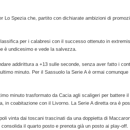
r Lo Spezia che, partito con dichiarate ambizioni di promoz
lassifica per i calabresi con il successo ottenuto in extremis
ne è undicesimo e vede la salvezza.
andare addirittura a +13 sulle seconde, senza aver fatto i con
l’ultimo minuto. Per il Sassuolo la Serie A è ormai comunque
ltimo minuto trasformato da Cacia agli scaligeri per battere il
, in coabitazione con il Livorno. La Serie A diretta ora è pos
oli vinta dai toscani trascinati da una doppietta di Maccaro
, consolida il quarto posto e prenota già un posto ai play-off. 