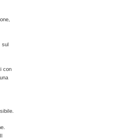
ione,
 sul
ti con
 una
sibile.
ne.
Il