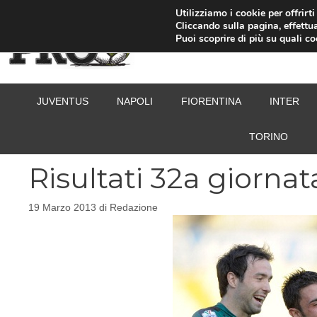
Vai
Utilizziamo i cookie per offrirt
Cliccando sulla pagina, effettua
al
Puoi scoprire di più su quali c
contenuto
JUVENTUS
NAPOLI
FIORENTINA
INTER
TORINO
Risultati 32a giornat
19 Marzo 2013
di
Redazione