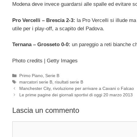
Modena deve invece guardarsi alle spalle ed evitare s
Pro Vercelli – Brescia 2-3:
la Pro Vercelli si illude m
utile per i play-off, a scapito del Padova.
Ternana – Grosseto 0-0:
un pareggio a reti bianche ch
Photo credits | Getty Images
Categorie
Primo Piano
,
Serie B
Tag
marcatori serie B
,
risultati serie B
Manchester City, rivoluzione per arrivare a Cavani o Falcao
Le prime pagine dei giornali sportivi di oggi 20 marzo 2013
Lascia un commento
Commento