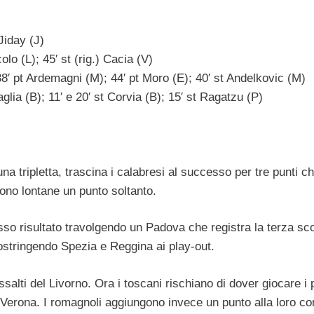
 Jiday (J)
olo (L); 45′ st (rig.) Cacia (V)
38′ pt Ardemagni (M); 44′ pt Moro (E); 40′ st Andelkovic (M)
caglia (B); 11′ e 20′ st Corvia (B); 15′ st Ragatzu (P)
na tripletta, trascina i calabresi al successo per tre punti c
sono lontane un punto soltanto.
sso risultato travolgendo un Padova che registra la terza sco
costringendo Spezia e Reggina ai play-out.
assalti del Livorno. Ora i toscani rischiano di dover giocare i 
l Verona. I romagnoli aggiungono invece un punto alla loro co