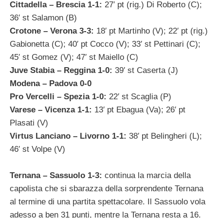
Cittadella – Brescia 1-1:
27′ pt (rig.) Di Roberto (C);
36′ st Salamon (B)
Crotone – Verona 3-3:
18′ pt Martinho (V); 22′ pt (rig.)
Gabionetta (C); 40′ pt Cocco (V); 33′ st Pettinari (C);
45′ st Gomez (V); 47′ st Maiello (C)
Juve Stabia – Reggina 1-0:
39′ st Caserta (J)
Modena – Padova 0-0
Pro Vercelli – Spezia 1-0:
22′ st Scaglia (P)
Varese – Vicenza 1-1:
13′ pt Ebagua (Va); 26′ pt
Plasati (V)
Virtus Lanciano – Livorno 1-1:
38′ pt Belingheri (L);
46′ st Volpe (V)
Ternana – Sassuolo 1-3:
continua la marcia della
capolista che si sbarazza della sorprendente Ternana
al termine di una partita spettacolare. Il Sassuolo vola
adesso a ben 31 punti, mentre la Ternana resta a 16.