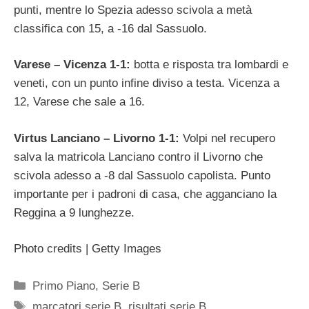
punti, mentre lo Spezia adesso scivola a metà
classifica con 15, a -16 dal Sassuolo.
Varese – Vicenza 1-1:
botta e risposta tra lombardi e
veneti, con un punto infine diviso a testa. Vicenza a
12, Varese che sale a 16.
Virtus Lanciano – Livorno 1-1:
Volpi nel recupero
salva la matricola Lanciano contro il Livorno che
scivola adesso a -8 dal Sassuolo capolista. Punto
importante per i padroni di casa, che agganciano la
Reggina a 9 lunghezze.
Photo credits | Getty Images
Categorie
Primo Piano
,
Serie B
Tag
marcatori serie B
,
risultati serie B