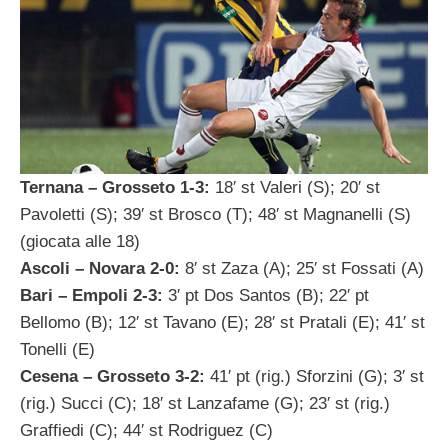
Ternana – Grosseto 1-3:
18′ st Valeri (S); 20′ st
Pavoletti (S); 39′ st Brosco (T); 48′ st Magnanelli (S)
(giocata alle 18)
Ascoli – Novara 2-0:
8′ st Zaza (A); 25′ st Fossati (A)
Bari – Empoli 2-3:
3′ pt Dos Santos (B); 22′ pt
Bellomo (B); 12′ st Tavano (E); 28′ st Pratali (E); 41′ st
Tonelli (E)
Cesena – Grosseto 3-2:
41′ pt (rig.) Sforzini (G); 3′ st
(rig.) Succi (C); 18′ st Lanzafame (G); 23′ st (rig.)
Graffiedi (C); 44′ st Rodriguez (C)