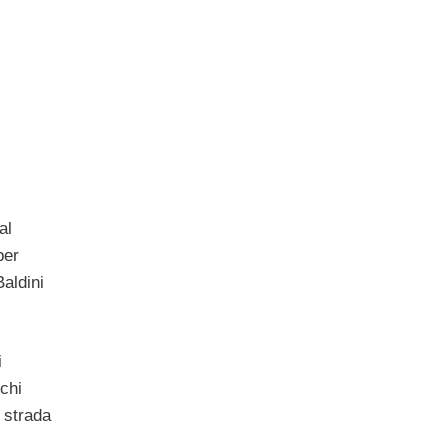
al
per
Baldini
i
chi
 strada