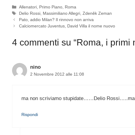
Categorie
Allenatori
,
Primo Piano
,
Roma
Tag
Delio Rossi
,
Massimiliano Allegri
,
Zdeněk Zeman
Pato, addio Milan? Il rinnovo non arriva
Calciomercato Juventus, David Villa il nome nuovo
4 commenti su “Roma, i primi 
nino
2 Novembre 2012 alle 11:08
ma non scriviamo stupidate……Delio Rossi…..ma
Rispondi