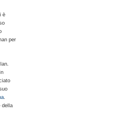
i è
so
o
eman per
lan.
in
ciato
 suo
ma
.
 della