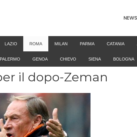
NEW
LAZIO
ROMA
MILAN
PARMA
CATANIA
PALERMO
GENOA
CHIEVO
SIENA
BOLOGNA
per il dopo-Zeman