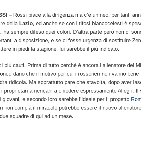
SSI
– Rossi piace alla dirigenza ma c’è un neo: per tanti ann
ore della
Lazio
, ed anche se con i tifosi biancocelesti è spes
a, ha sempre difeso quei colori. D’altra parte però non ci son
ortanti a disposizione, e se ci fosse urgenza di sostituire Z
ttere in piedi la stagione, lui sarebbe il più indicato.
 più cauti. Prima di tutto perché è ancora l’allenatore del Mi
concordano che il motivo per cui i rossoneri non vanno bene 
 ridicola. Ma soprattutto pare che stavolta, dopo aver las
i proprietari americani a chiedere espressamente Allegri. Il
 giovani, e secondo loro sarebbe l’ideale per il progetto
Ro
 non compia il miracolo potrebbe essere il nuovo allenatore
 due squadre di qui ad un mese.