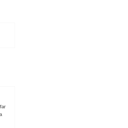
far
a