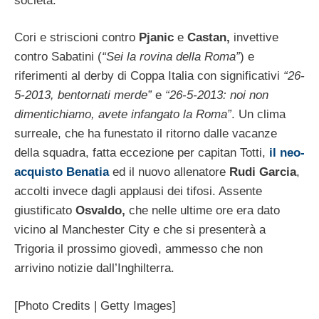
società.
Cori e striscioni contro
Pjanic
e
Castan,
invettive
contro Sabatini (
“Sei la rovina della Roma”
) e
riferimenti al derby di Coppa Italia con significativi
“26-
5-2013, bentornati merde”
e
“26-5-2013: noi non
dimentichiamo, avete infangato la Roma”
. Un clima
surreale, che ha funestato il ritorno dalle vacanze
della squadra, fatta eccezione per capitan Totti,
il neo-
acquisto Benatia
ed il nuovo allenatore
Rudi Garcia
,
accolti invece dagli applausi dei tifosi. Assente
giustificato
Osvaldo,
che nelle ultime ore era dato
vicino al Manchester City e che si presenterà a
Trigoria il prossimo giovedì, ammesso che non
arrivino notizie dall’Inghilterra.
[Photo Credits | Getty Images]