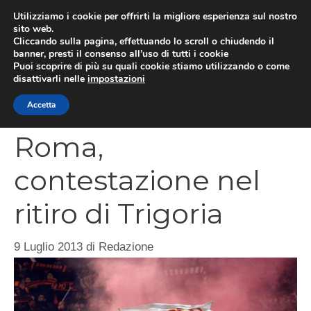
Vai
Utilizziamo i cookie per offrirti la migliore esperienza sul nostro
al
sito web.
MEN
Cliccando sulla pagina, effettuando lo scroll o chiudendo il
contenuto
banner, presti il consenso all’uso di tutti i cookie
Puoi scoprire di più su quali cookie stiamo utilizzando o come
disattivarli nelle
impostazioni
CATEGORIES
Accetta
Roma,
contestazione nel
ritiro di Trigoria
9 Luglio 2013
di
Redazione