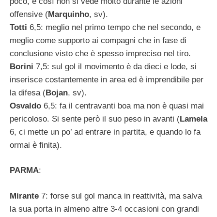
poco, e così non si vede molto durante le azioni
offensive (
Marquinho
, sv).
Totti
6,5: meglio nel primo tempo che nel secondo, e
meglio come supporto ai compagni che in fase di
conclusione visto che è spesso impreciso nel tiro.
Borini
7,5: sul gol il movimento è da dieci e lode, si
inserisce costantemente in area ed è imprendibile per
la difesa (
Bojan
, sv).
Osvaldo
6,5: fa il centravanti boa ma non è quasi mai
pericoloso. Si sente però il suo peso in avanti (
Lamela
6, ci mette un po’ ad entrare in partita, e quando lo fa
ormai è finita).
PARMA
:
Mirante
7: forse sul gol manca in reattività, ma salva
la sua porta in almeno altre 3-4 occasioni con grandi