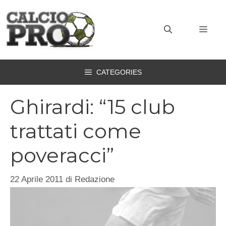
Vai
al
MEN
contenuto
CATEGORIES
Ghirardi: “15 club
trattati come
poveracci”
22 Aprile 2011
di
Redazione