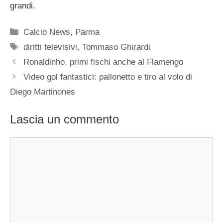
grandi.
Categorie
Calcio News
,
Parma
Tag
diritti televisivi
,
Tommaso Ghirardi
Ronaldinho, primi fischi anche al Flamengo
Video gol fantastici: pallonetto e tiro al volo di
Diego Martinones
Lascia un commento
Commento