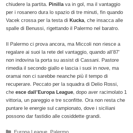
chiudere la partita.
Pinilla
va in gol, ma il vantaggio
per i rosanero dura lo spazio di tre minuti, fin quando
Vacek crossa per la testa di
Kucka
, che insacca alle
spalle di Benussi, rigettando il Palermo nel baratro.
Il Palermo ci prova ancora, ma Miccoli non riesce a
regalare ai suoi la rete del vantaggio, quando all’87’
non indovina la porta su assist di Cassani. Pastore
rimedia il secondo giallo e lascia i suoi in nove, ma
oramai non ci sarebbe neanche più il tempo di
recuperare. Peccato per la squadra di Delio Rossi,
che
esce dall’Europa League
, dopo aver racimolato 1
vittoria, un pareggio e tre sconfitte. Ora non resta che
puntare le energie sul campionato, dove i siciliani
possono dar fastidio alle cosiddette grandi.
Categorie
Europa League
,
Palermo