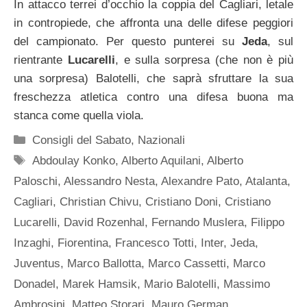
In attacco terrei d’occhio la coppia del Cagliari, letale
in contropiede, che affronta una delle difese peggiori
del campionato. Per questo punterei su
Jeda
, sul
rientrante
Lucarelli
, e sulla sorpresa (che non è più
una sorpresa) Balotelli, che saprà sfruttare la sua
freschezza atletica contro una difesa buona ma
stanca come quella viola.
Categorie
Consigli del Sabato
,
Nazionali
Tag
Abdoulay Konko
,
Alberto Aquilani
,
Alberto
Paloschi
,
Alessandro Nesta
,
Alexandre Pato
,
Atalanta
,
Cagliari
,
Christian Chivu
,
Cristiano Doni
,
Cristiano
Lucarelli
,
David Rozenhal
,
Fernando Muslera
,
Filippo
Inzaghi
,
Fiorentina
,
Francesco Totti
,
Inter
,
Jeda
,
Juventus
,
Marco Ballotta
,
Marco Cassetti
,
Marco
Donadel
,
Marek Hamsik
,
Mario Balotelli
,
Massimo
Ambrosini
,
Matteo Storari
,
Mauro German