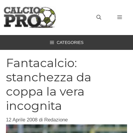
Vai
al
MEN
contenuto
CATEGORIES
Fantacalcio:
stanchezza da
coppa la vera
incognita
12 Aprile 2008
di
Redazione