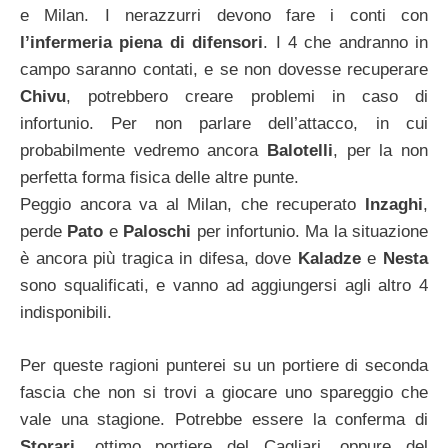
e Milan. I nerazzurri devono fare i conti con
l’infermeria piena di difensori
. I 4 che andranno in
campo saranno contati, e se non dovesse recuperare
Chivu
, potrebbero creare problemi in caso di
infortunio. Per non parlare dell’attacco, in cui
probabilmente vedremo ancora
Balotelli
, per la non
perfetta forma fisica delle altre punte.
Peggio ancora va al Milan, che recuperato
Inzaghi
,
perde
Pato
e
Paloschi
per infortunio. Ma la situazione
è ancora più tragica in difesa, dove
Kaladze
e
Nesta
sono squalificati, e vanno ad aggiungersi agli altro 4
indisponibili.
Per queste ragioni punterei su un portiere di seconda
fascia che non si trovi a giocare uno spareggio che
vale una stagione. Potrebbe essere la conferma di
Storari
, ottimo portiere del Cagliari, oppure del