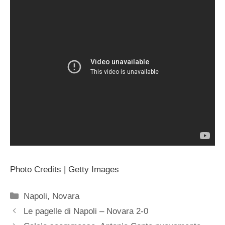
Photo Credits | Getty Images
Categorie
Napoli
,
Novara
Le pagelle di Napoli – Novara 2-0