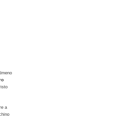
 almeno
ro
isto
re a
chino