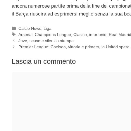
ancora numerose partite prima della fine del campiona
il Barça riuscirà ad esprimersi meglio senza la sua bo
Categorie
Calcio News
,
Liga
Tag
Arsenal
,
Champions League
,
Clasico
,
infortunio
,
Real Madri
Juve, scuse e silenzio stampa
Premier League: Chelsea, vittoria e primato, lo United spera 
Lascia un commento
Commento