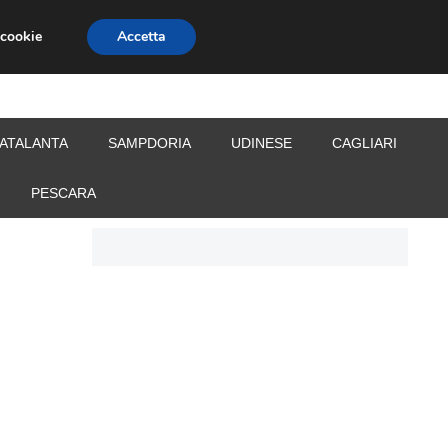
 cookie
Accetta
S
CALCIOMERCATO
ALLENATORI
ATALANTA
SAMPDORIA
UDINESE
CAGLIARI
PESCARA