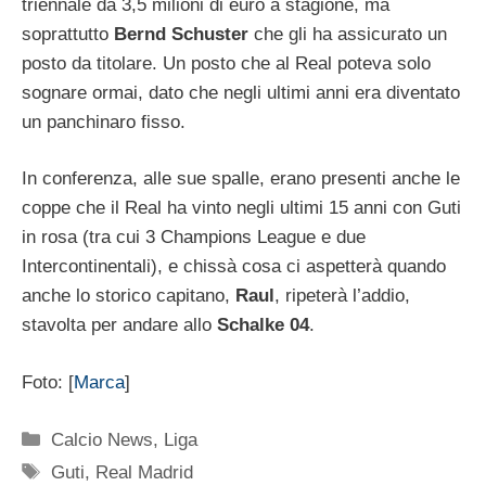
triennale da 3,5 milioni di euro a stagione, ma
soprattutto
Bernd Schuster
che gli ha assicurato un
posto da titolare. Un posto che al Real poteva solo
sognare ormai, dato che negli ultimi anni era diventato
un panchinaro fisso.
In conferenza, alle sue spalle, erano presenti anche le
coppe che il Real ha vinto negli ultimi 15 anni con Guti
in rosa (tra cui 3 Champions League e due
Intercontinentali), e chissà cosa ci aspetterà quando
anche lo storico capitano,
Raul
, ripeterà l’addio,
stavolta per andare allo
Schalke 04
.
Foto: [
Marca
]
Categorie
Calcio News
,
Liga
Tag
Guti
,
Real Madrid