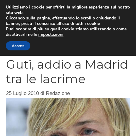
Vai
Utilizziamo i cookie per offrirti la migliore esperienza sul nostro
al
sito web.
MEN
Cliccando sulla pagina, effettuando lo scroll o chiudendo il
contenuto
banner, presti il consenso all’uso di tutti i cookie
Puoi scoprire di più su quali cookie stiamo utilizzando o come
disattivarli nelle
impostazioni
CATEGORIES
Accetta
Guti, addio a Madrid
tra le lacrime
25 Luglio 2010
di
Redazione