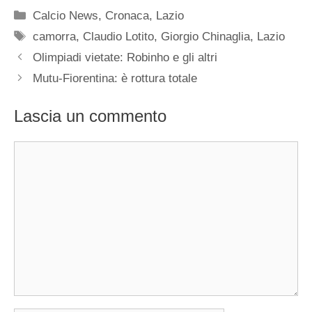
Categorie
Calcio News
,
Cronaca
,
Lazio
Tag
camorra
,
Claudio Lotito
,
Giorgio Chinaglia
,
Lazio
Olimpiadi vietate: Robinho e gli altri
Mutu-Fiorentina: è rottura totale
Lascia un commento
Commento