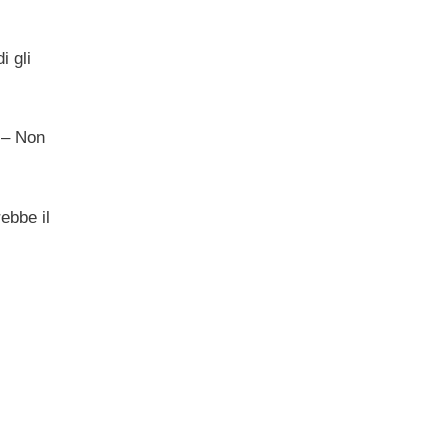
i gli
– Non
rebbe il