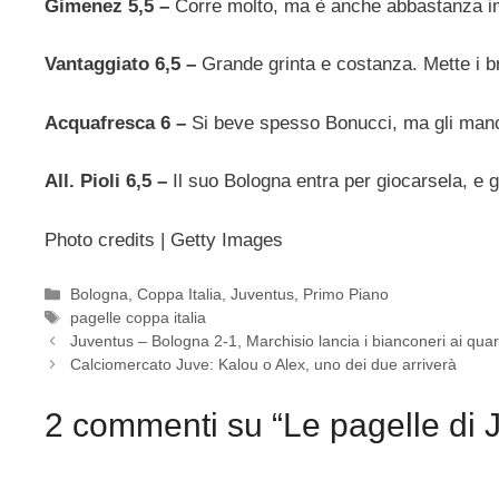
Gimenez 5,5 –
Corre molto, ma è anche abbastanza i
Vantaggiato 6,5 –
Grande grinta e costanza. Mette i br
Acquafresca 6 –
Si beve spesso Bonucci, ma gli manc
All. Pioli 6,5 –
Il suo Bologna entra per giocarsela, e 
Photo credits | Getty Images
Categorie
Bologna
,
Coppa Italia
,
Juventus
,
Primo Piano
Tag
pagelle coppa italia
Juventus – Bologna 2-1, Marchisio lancia i bianconeri ai quar
Calciomercato Juve: Kalou o Alex, uno dei due arriverà
2 commenti su “Le pagelle di 