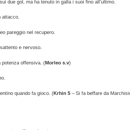
 due gol, ma ha tenuto in galla i suoi fino all’ultimo.
n attacco.
eo pareggio nel recupero.
isattento e nervoso.
 potenza offensiva. (
Morleo s.v
)
mo.
entino quando fa gioco. (
Krhin 5
– Si fa beffare da Marchisio