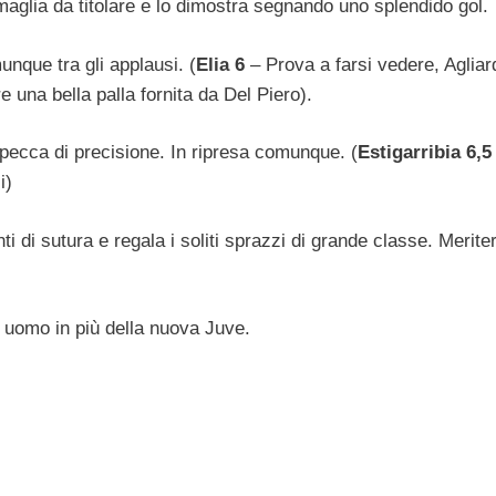
aglia da titolare e lo dimostra segnando uno splendido gol.
nque tra gli applausi. (
Elia 6
– Prova a farsi vedere, Agliard
una bella palla fornita da Del Piero).
 pecca di precisione. In ripresa comunque. (
Estigarribia 6,5
i)
ti di sutura e regala i soliti sprazzi di grande classe. Merite
uomo in più della nuova Juve.