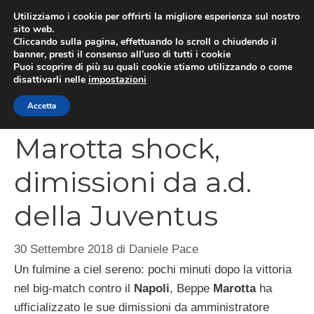
Vai
Utilizziamo i cookie per offrirti la migliore esperienza sul nostro
al
sito web.
MEN
Cliccando sulla pagina, effettuando lo scroll o chiudendo il
contenuto
banner, presti il consenso all’uso di tutti i cookie
Puoi scoprire di più su quali cookie stiamo utilizzando o come
disattivarli nelle
impostazioni
CATEGORIES
Accetta
Marotta shock,
dimissioni da a.d.
della Juventus
30 Settembre 2018
di
Daniele Pace
Un fulmine a ciel sereno: pochi minuti dopo la vittoria
nel big-match contro il
Napoli
, Beppe
Marotta
ha
ufficializzato le sue dimissioni da amministratore