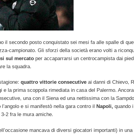
 il secondo posto conquistato sei mesi fa alle spalle di quel
za-campionato. Gli sforzi della società erano volti a riconqu
esi sul mercato
per accaparrarsi un centrocampista dai pied
are la squadra.
stagione:
quattro vittorie consecutive
ai danni di Chievo, 
gi e la prima scoppola rimediata in casa del Palermo. Ancora
onsecutive, una con il Siena ed una nettissima con la Sampdo
 l’angolo e si manifestò nella gara contro il
Napoli,
quando i
e 3-2 fra le mura amiche.
ll’occasione mancava di diversi giocatori importanti) in una 