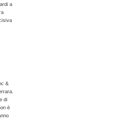
ardi a
ra
cisiva
nc &
errara.
e di
non è
tanno