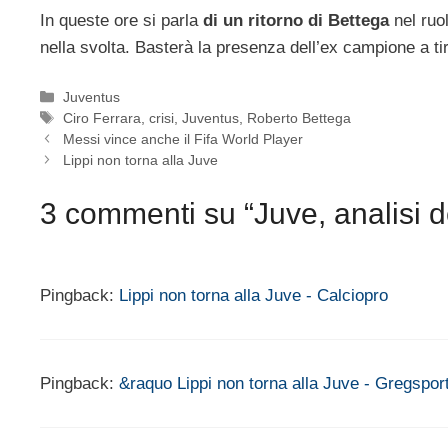
In queste ore si parla
di un ritorno di Bettega
nel ruo
nella svolta. Basterà la presenza dell’ex campione a tir
Categorie
Juventus
Tag
Ciro Ferrara
,
crisi
,
Juventus
,
Roberto Bettega
Messi vince anche il Fifa World Player
Lippi non torna alla Juve
3 commenti su “Juve, analisi de
Pingback:
Lippi non torna alla Juve - Calciopro
Pingback:
&raquo Lippi non torna alla Juve - Gregspor