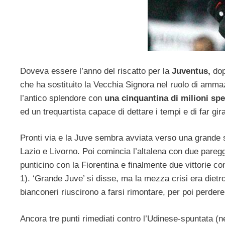
Doveva essere l’anno del riscatto per la
Juventus,
dopo
che ha sostituito la Vecchia Signora nel ruolo di ammaz
l’antico splendore con
una cinquantina di milioni sp
ed un trequartista capace di dettare i tempi e di far gir
Pronti via e la Juve sembra avviata verso una grande 
Lazio e Livorno. Poi comincia l’altalena con due pareg
punticino con la Fiorentina e finalmente due vittorie c
1). ‘Grande Juve’ si disse, ma la mezza crisi era dietro
bianconeri riuscirono a farsi rimontare, per poi perder
Ancora tre punti rimediati contro l’Udinese-spuntata (ne