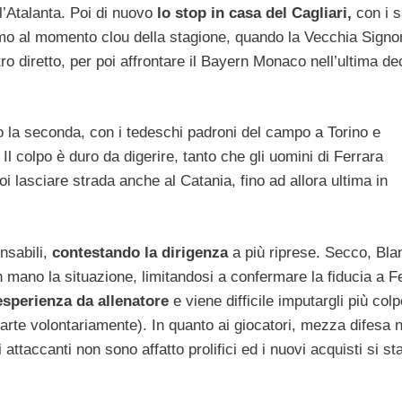
’Atalanta. Poi di nuovo
lo stop in casa del Cagliari,
con i s
amo al momento clou della stagione, quando la Vecchia Signo
ro diretto, per poi affrontare il Bayern Monaco nell’ultima de
o la seconda, con i tedeschi padroni del campo a Torino e
Il colpo è duro da digerire, tanto che gli uomini di Ferrara
i lasciare strada anche al Catania, fino ad allora ultima in
nsabili,
contestando la dirigenza
a più riprese. Secco, Bla
 mano la situazione, limitandosi a confermare la fiducia a F
esperienza da allenatore
e viene difficile imputargli più colp
 parte volontariamente). In quanto ai giocatori, mezza difesa 
attaccanti non sono affatto prolifici ed i nuovi acquisti si s