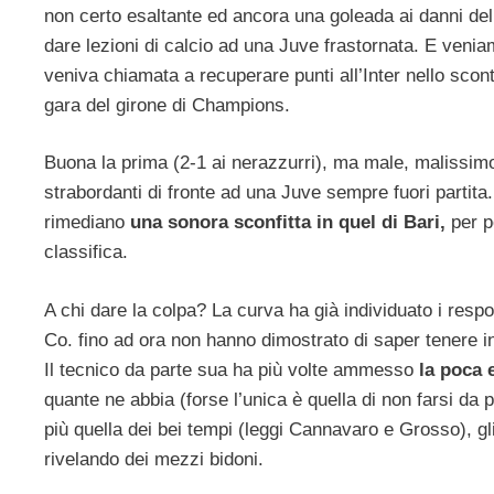
non certo esaltante ed ancora una goleada ai danni dell
dare lezioni di calcio ad una Juve frastornata. E veni
veniva chiamata a recuperare punti all’Inter nello scont
gara del girone di Champions.
Buona la prima (2-1 ai nerazzurri), ma male, malissim
strabordanti di fronte ad una Juve sempre fuori partita. 
rimediano
una sonora sconfitta in quel di Bari,
per po
classifica.
A chi dare la colpa? La curva ha già individuato i respo
Co. fino ad ora non hanno dimostrato di saper tenere in
Il tecnico da parte sua ha più volte ammesso
la poca 
quante ne abbia (forse l’unica è quella di non farsi da
più quella dei bei tempi (leggi Cannavaro e Grosso), gli 
rivelando dei mezzi bidoni.