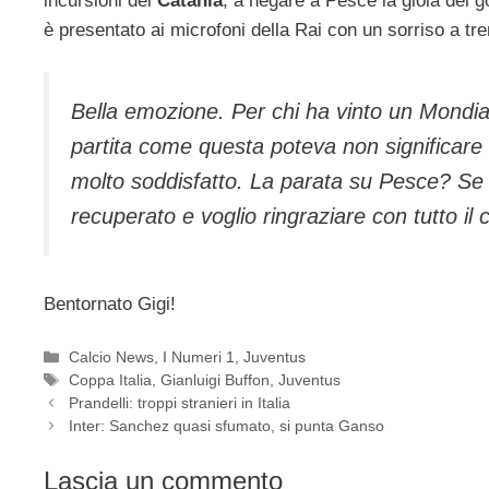
incursioni del
Catania
, a negare a Pesce la gioia del go
è presentato ai microfoni della Rai con un sorriso a tre
Bella emozione. Per chi ha vinto un Mondi
partita come questa poteva non significare 
molto soddisfatto. La parata su Pesce? Se 
recuperato e voglio ringraziare con tutto il cu
Bentornato Gigi!
Categorie
Calcio News
,
I Numeri 1
,
Juventus
Tag
Coppa Italia
,
Gianluigi Buffon
,
Juventus
Prandelli: troppi stranieri in Italia
Inter: Sanchez quasi sfumato, si punta Ganso
Lascia un commento