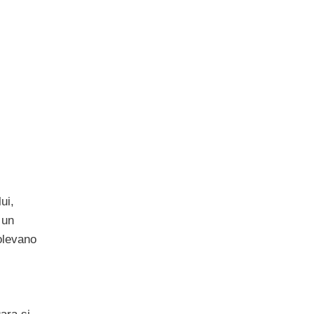
ui,
 un
volevano