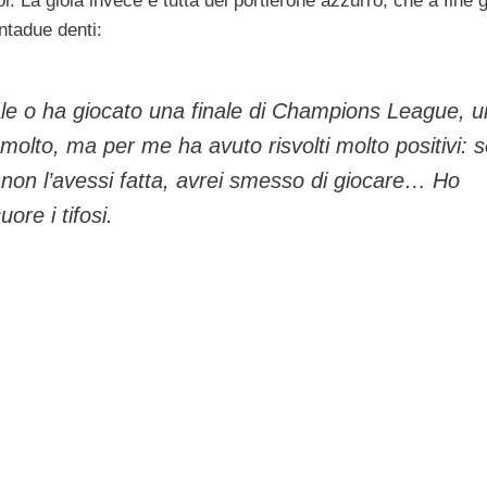
l. La gioia invece è tutta del portierone azzurro, che a fine 
ntadue denti:
ale o ha giocato una finale di Champions League, 
molto, ma per me ha avuto risvolti molto positivi: 
non l’avessi fatta, avrei smesso di giocare… Ho
ore i tifosi.