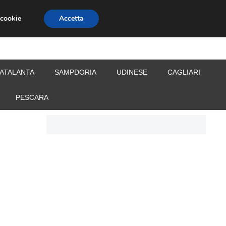
 cookie
Accetta
S
CALCIOMERCATO
ALLENATORI
ATALANTA
SAMPDORIA
UDINESE
CAGLIARI
PESCARA