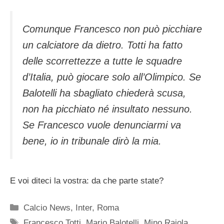
Comunque Francesco non può picchiare
un calciatore da dietro. Totti ha fatto
delle scorrettezze a tutte le squadre
d’Italia, può giocare solo all’Olimpico. Se
Balotelli ha sbagliato chiederà scusa,
non ha picchiato né insultato nessuno.
Se Francesco vuole denunciarmi va
bene, io in tribunale dirò la mia.
E voi diteci la vostra: da che parte state?
Categorie
Calcio News
,
Inter
,
Roma
Tag
Francesco Totti
,
Mario Balotelli
,
Mino Raiola
,