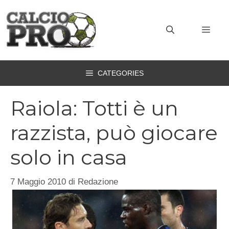
Vai
al
MEN
contenuto
CATEGORIES
Raiola: Totti è un
razzista, può giocare
solo in casa
7 Maggio 2010
di
Redazione