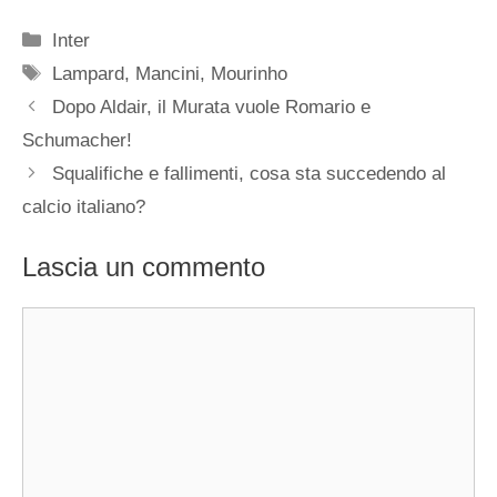
Categorie
Inter
Tag
Lampard
,
Mancini
,
Mourinho
Dopo Aldair, il Murata vuole Romario e
Schumacher!
Squalifiche e fallimenti, cosa sta succedendo al
calcio italiano?
Lascia un commento
Commento