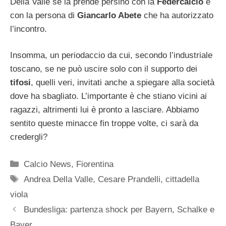
Della Valle se la prende persino con la
Federcalcio
e
con la persona di
Giancarlo Abete
che ha autorizzato
l’incontro.
Insomma, un periodaccio da cui, secondo l’industriale
toscano, se ne può uscire solo con il supporto dei
tifosi
, quelli veri, invitati anche a spiegare alla società
dove ha sbagliato. L’importante è che stiano vicini ai
ragazzi, altrimenti lui è pronto a lasciare. Abbiamo
sentito queste minacce fin troppe volte, ci sarà da
credergli?
Categorie
Calcio News
,
Fiorentina
Tag
Andrea Della Valle
,
Cesare Prandelli
,
cittadella
viola
Bundesliga: partenza shock per Bayern, Schalke e
Bayer