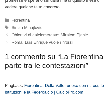
promesse e sperano sin dalla fine di questo mese di
vedere qualche fatto concreto.
Categorie
Fiorentina
Tag
Sinisa Mihajlovic
Obiettivi di calciomercato: Miralem Pjanić
Roma, Luis Enrique vuole rinforzi
1 commento su “La Fiorentina
parte tra le contestazioni”
Pingback:
Fiorentina: Della Valle furioso con i tifosi, le
istituzioni e la Federcalcio | CalcioPro.com