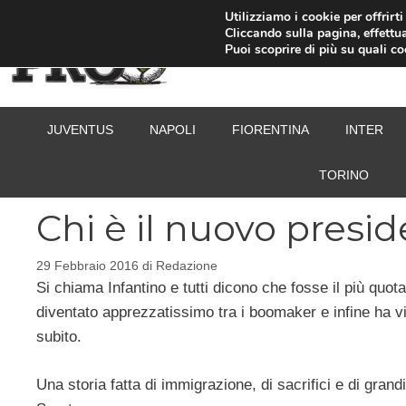
Vai
Utilizziamo i cookie per offrirt
Cliccando sulla pagina, effettua
al
Puoi scoprire di più su quali c
contenuto
JUVENTUS
NAPOLI
FIORENTINA
INTER
TORINO
Chi è il nuovo presi
29 Febbraio 2016
di
Redazione
Si chiama Infantino e tutti dicono che fosse il più quot
diventato apprezzatissimo tra i boomaker e infine ha vi
subito.
Una storia fatta di immigrazione, di sacrifici e di grand