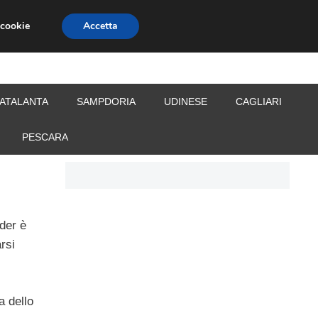
 cookie
Accetta
S
CALCIOMERCATO
ALLENATORI
ATALANTA
SAMPDORIA
UDINESE
CAGLIARI
PESCARA
ider è
rsi
a dello