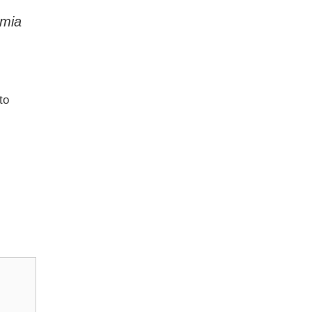
 mia
to