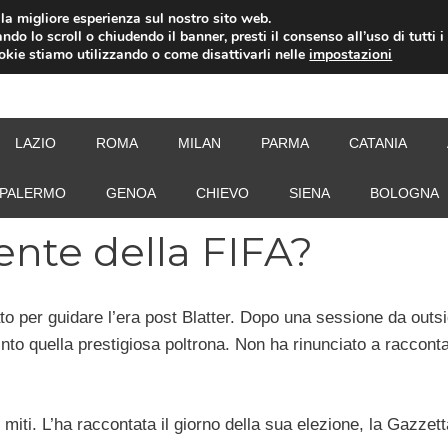
i la migliore esperienza sul nostro sito web.
ndo lo scroll o chiudendo il banner, presti il consenso all’uso di tutti i
ookie stiamo utilizzando o come disattivarli nelle
impostazioni
NEW
LAZIO
ROMA
MILAN
PARMA
CATANIA
PALERMO
GENOA
CHIEVO
SIENA
BOLOGNA
dente della FIFA?
ato per guidare l’era post Blatter. Dopo una sessione da outs
nto quella prestigiosa poltrona. Non ha rinunciato a racconta
i miti. L’ha raccontata il giorno della sua elezione, la Gazzett