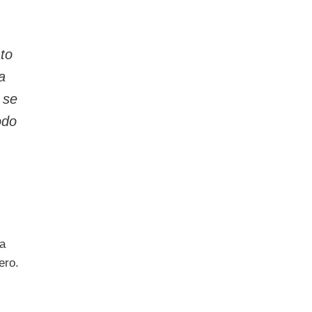
to
a
 se
odo
va
ero.