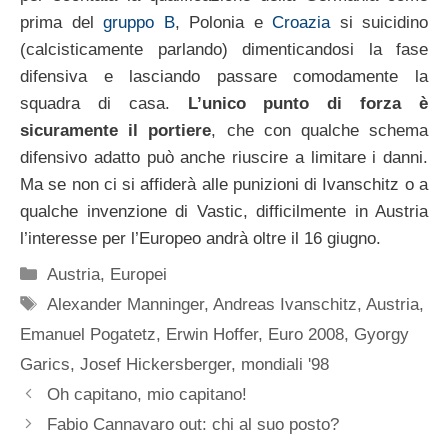
prima del
gruppo B
, Polonia e
Croazia
si suicidino
(calcisticamente parlando) dimenticandosi la fase
difensiva e lasciando passare comodamente la
squadra di casa.
L’unico punto di forza è
sicuramente il portiere
, che con qualche schema
difensivo adatto può anche riuscire a limitare i danni.
Ma se non ci si affiderà alle punizioni di Ivanschitz o a
qualche invenzione di Vastic, difficilmente in Austria
l’interesse per l’Europeo andrà oltre il 16 giugno.
Categorie
Austria
,
Europei
Tag
Alexander Manninger
,
Andreas Ivanschitz
,
Austria
,
Emanuel Pogatetz
,
Erwin Hoffer
,
Euro 2008
,
Gyorgy
Garics
,
Josef Hickersberger
,
mondiali '98
Oh capitano, mio capitano!
Fabio Cannavaro out: chi al suo posto?