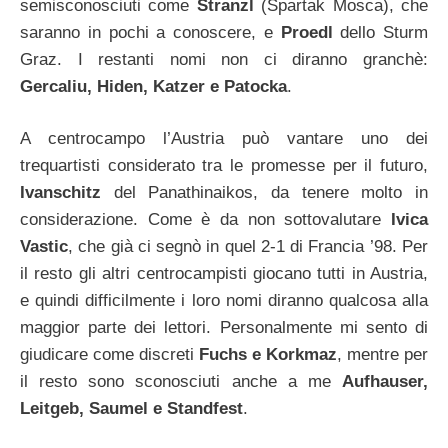
semisconosciuti come
Stranzl
(Spartak Mosca), che
saranno in pochi a conoscere, e
Proedl
dello Sturm
Graz. I restanti nomi non ci diranno granchè:
Gercaliu, Hiden, Katzer e Patocka
.
A centrocampo l’Austria può vantare uno dei
trequartisti considerato tra le promesse per il futuro,
Ivanschitz
del Panathinaikos, da tenere molto in
considerazione. Come è da non sottovalutare
Ivica
Vastic
, che già ci segnò in quel 2-1 di Francia ’98. Per
il resto gli altri centrocampisti giocano tutti in Austria,
e quindi difficilmente i loro nomi diranno qualcosa alla
maggior parte dei lettori. Personalmente mi sento di
giudicare come discreti
Fuchs e Korkmaz
, mentre per
il resto sono sconosciuti anche a me
Aufhauser,
Leitgeb, Saumel e Standfest
.