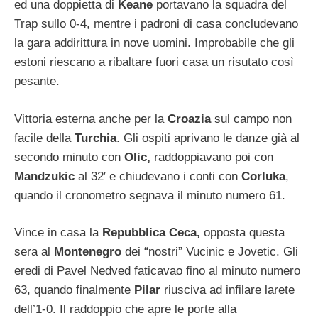
ed una doppietta di
Keane
portavano la squadra del
Trap sullo 0-4, mentre i padroni di casa concludevano
la gara addirittura in nove uomini. Improbabile che gli
estoni riescano a ribaltare fuori casa un risutato così
pesante.
Vittoria esterna anche per la
Croazia
sul campo non
facile della
Turchia
. Gli ospiti aprivano le danze già al
secondo minuto con
Olic,
raddoppiavano poi con
Mandzukic
al 32′ e chiudevano i conti con
Corluka
,
quando il cronometro segnava il minuto numero 61.
Vince in casa la
Repubblica Ceca,
opposta questa
sera al
Montenegro
dei “nostri” Vucinic e Jovetic. Gli
eredi di Pavel Nedved faticavao fino al minuto numero
63, quando finalmente
Pilar
riusciva ad infilare larete
dell’1-0. Il raddoppio che apre le porte alla