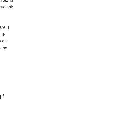
itez ci
uelani:
are. I
 le
a da
 che
0”