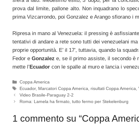
sfera a lato. Medesimo esito, 3′ dopo, per la conclus
prova dal limite, pallone alto. Non inquadrano lo spec
prima Vizcarrondo, poi Gonzalez e Arango sfiorano i mo
Ripresa in mano al Venezuela: il pressing è asfissiante, 
tentativi di andare a rete sono tutti dei venezuelani m
proprie opportunità. E’ il 17′, tuttavia, quando la squa
Fedor e
Gonzalez
e, se il primo assiste, il secondo è 
mette l’
Ecuador
con le spalle al muro e lancia i venezu
Categorie
Coppa America
Tag
Ecuador
,
Marcatori Coppa America
,
risultati Coppa America
,
Video Brasile-Paraguay 2-2
Roma: Lamela ha firmato, tutto fermo per Stekelenburg
1 commento su “Coppa Americ