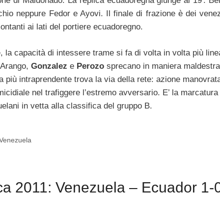
ione di Maldonado. La replica ecuadoregna giunge al 19′: Ben
chio neppure Fedor e Ayovi. Il finale di frazione è dei venez
ntanti ai lati del portiere ecuadoregno.
la capacità di intessere trame si fa di volta in volta più line
a Arango,
Gonzalez
e
Perozo
sprecano in maniera maldestra
dra più intraprendente trova la via della rete: azione manovrat
micidiale nel trafiggere l’estremo avversario. E’ la marcatura
elani in vetta alla classifica del gruppo B.
Venezuela
a 2011: Venezuela – Ecuador 1-