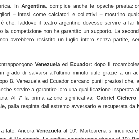
erica. In
Argentina
, complice anche le opache prestazion
liori – intesi come calciatori e collettivi – mostrino qual
 che, laddove il teatro argentino dovesse servire a far li
copo la competizione non ha garantito un supporto. La seconda
non avrebbero resistito un luglio intero senza partite, s
contrappongono
Venezuela
ed
Ecuador
: dopo il rocambole
in grado di salvarsi all’ultimo minuto utile grazie a un ac
ruppo B. Venezuela ed Ecuador cercano punti preziosi che, 
 anche servire a garantire loro una qualificazione insperata a
na. Al 7′ la prima azione significativa:
Gabriel Cichero
v
le, palla respinta dall’estremo avversario e recuperata da
e a lato. Ancora
Venezuela
al 10′: Martearena si incunea e 