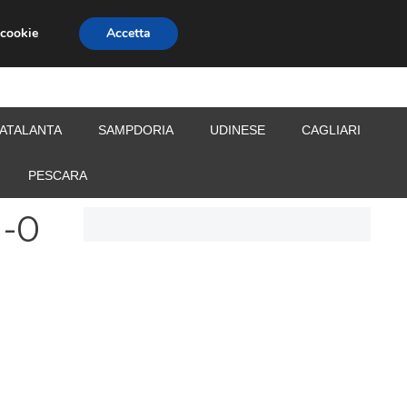
 cookie
Accetta
S
CALCIOMERCATO
ALLENATORI
ATALANTA
SAMPDORIA
UDINESE
CAGLIARI
PESCARA
1-0