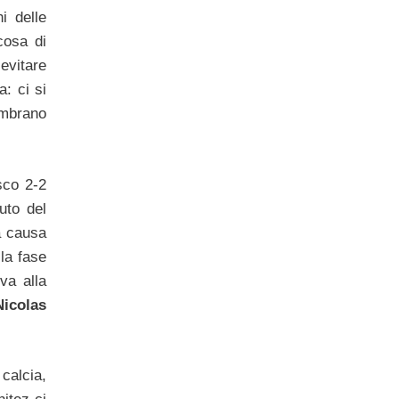
i delle
cosa di
evitare
: ci si
embrano
sco 2-2
uto del
a causa
lla fase
a alla
Nicolas
calcia,