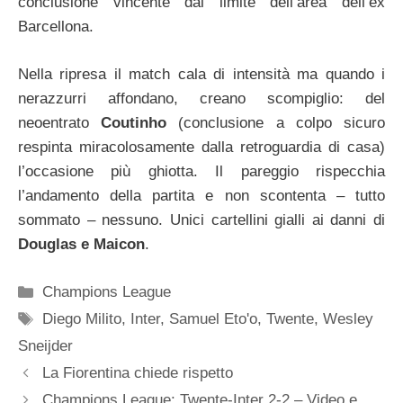
conclusione vincente dal limite dell’area dell’ex
Barcellona.
Nella ripresa il match cala di intensità ma quando i
nerazzurri affondano, creano scompiglio: del
neoentrato
Coutinho
(conclusione a colpo sicuro
respinta miracolosamente dalla retroguardia di casa)
l’occasione più ghiotta. Il pareggio rispecchia
l’andamento della partita e non scontenta – tutto
sommato – nessuno. Unici cartellini gialli ai danni di
Douglas e Maicon
.
Categorie
Champions League
Tag
Diego Milito
,
Inter
,
Samuel Eto'o
,
Twente
,
Wesley
Sneijder
La Fiorentina chiede rispetto
Champions League: Twente-Inter 2-2 – Video e