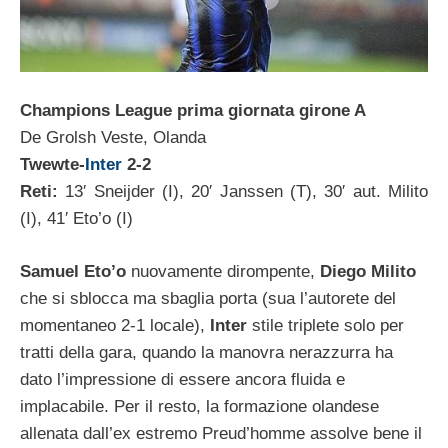
Champions League prima giornata girone A
De Grolsh Veste, Olanda
Twewte-
Inter
2-2
Reti:
13′ Sneijder (I), 20′ Janssen (T), 30′ aut. Milito
(I), 41′ Eto’o (I)
Samuel Eto’o
nuovamente dirompente,
Diego Milito
che si sblocca ma sbaglia porta (sua l’autorete del
momentaneo 2-1 locale),
Inter
stile triplete solo per
tratti della gara, quando la manovra nerazzurra ha
dato l’impressione di essere ancora fluida e
implacabile. Per il resto, la formazione olandese
allenata dall’ex estremo Preud’homme assolve bene il