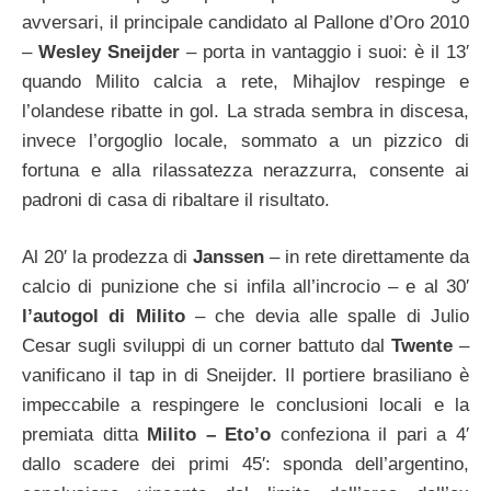
avversari, il principale candidato al Pallone d’Oro 2010
–
Wesley Sneijder
– porta in vantaggio i suoi: è il 13′
quando Milito calcia a rete, Mihajlov respinge e
l’olandese ribatte in gol. La strada sembra in discesa,
invece l’orgoglio locale, sommato a un pizzico di
fortuna e alla rilassatezza nerazzurra, consente ai
padroni di casa di ribaltare il risultato.
Al 20′ la prodezza di
Janssen
– in rete direttamente da
calcio di punizione che si infila all’incrocio – e al 30′
l’autogol di Milito
– che devia alle spalle di Julio
Cesar sugli sviluppi di un corner battuto dal
Twente
–
vanificano il tap in di Sneijder. Il portiere brasiliano è
impeccabile a respingere le conclusioni locali e la
premiata ditta
Milito – Eto’o
confeziona il pari a 4′
dallo scadere dei primi 45′: sponda dell’argentino,