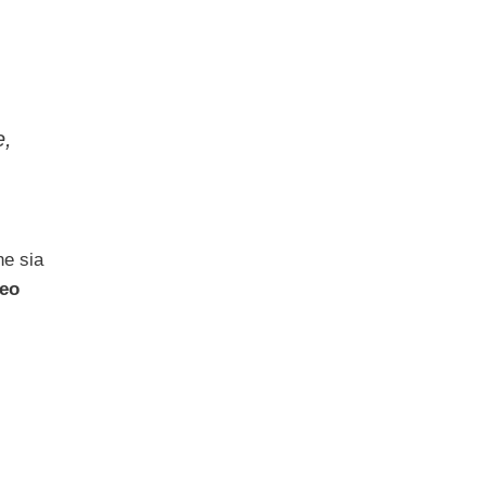
e,
ne sia
deo