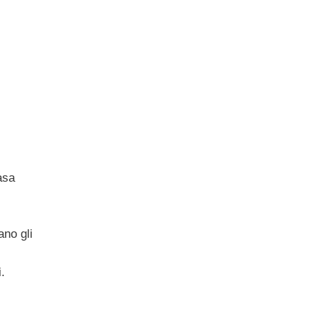
asa
ano gli
i.