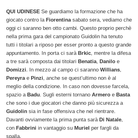
QUI UDINESE
Se guardiamo la formazione che ha
giocato contro la
Fiorentina
sabato sera, vediamo che
oggi ci saranno ben otto cambi. Questo proprio perchè
nella prima gara del campionato Guidolin ha tenuto
tutti i titolari a riposo per esser pronto a questo grande
appuntamento. In porta ci sarà
Brkic
, mentre la difesa
a tre sarà composta dai titolari
Benatia
,
Danilo
e
Domizzi
. In mezzo al campo ci saranno
Willians
,
Pereyra
e
Pinzi
, anche se quest’ultimo non è al
meglio della condizione. In caso non dovesse farcela,
spazio a
Badu
. Sugli esterni tornano
Armero
e
Basta
che sono i due giocatori che danno più sicurezza a
Guidolin
sia in fase offensiva che nel rientrare.
Davanti ovviamente la prima punta sarà
Di Natale
,
con
Fabbrini
in vantaggio su
Muriel
per fargli da
spalla.