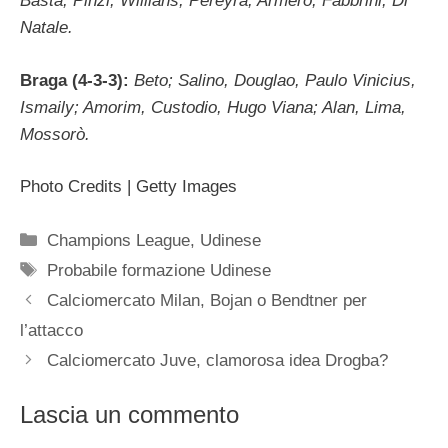
Basta, Pinzi, Willians, Pereyra, Armero; Fabbrini; Di
Natale.
Braga (4-3-3):
Beto; Salino, Douglao, Paulo Vinicius,
Ismaily; Amorim, Custodio, Hugo Viana; Alan, Lima,
Mossorò.
Photo Credits | Getty Images
Categorie
Champions League
,
Udinese
Tag
Probabile formazione Udinese
Calciomercato Milan, Bojan o Bendtner per
l’attacco
Calciomercato Juve, clamorosa idea Drogba?
Lascia un commento