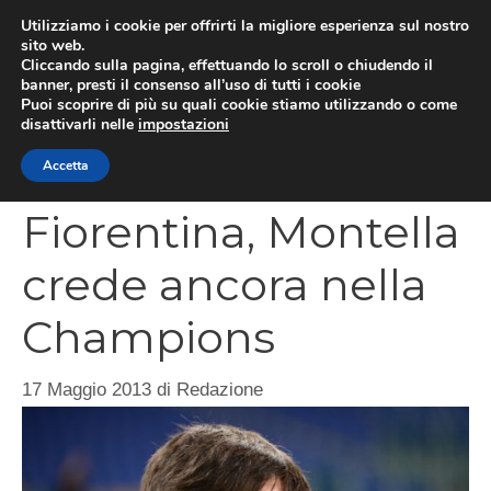
Vai
Utilizziamo i cookie per offrirti la migliore esperienza sul nostro
al
sito web.
MEN
Cliccando sulla pagina, effettuando lo scroll o chiudendo il
contenuto
banner, presti il consenso all’uso di tutti i cookie
Puoi scoprire di più su quali cookie stiamo utilizzando o come
disattivarli nelle
impostazioni
CATEGORIES
Accetta
Fiorentina, Montella
crede ancora nella
Champions
17 Maggio 2013
di
Redazione