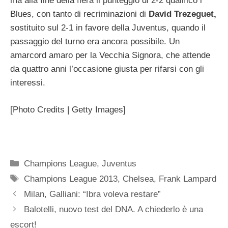
ma alla fine della fiera il punteggio di 2-2 qualificò i
Blues, con tanto di recriminazioni di
David Trezeguet,
sostituito sul 2-1 in favore della Juventus, quando il
passaggio del turno era ancora possibile. Un
amarcord amaro per la Vecchia Signora, che attende
da quattro anni l’occasione giusta per rifarsi con gli
interessi.
[Photo Credits | Getty Images]
Categorie
Champions League
,
Juventus
Tag
Champions League 2013
,
Chelsea
,
Frank Lampard
Milan, Galliani: “Ibra voleva restare”
Balotelli, nuovo test del DNA. A chiederlo è una
escort!