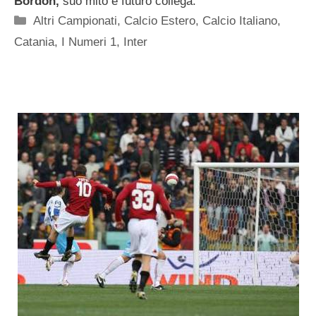
Bordon,
suo mito e futuro collega.
Categorie
Altri Campionati
,
Calcio Estero
,
Calcio Italiano
,
Catania
,
I Numeri 1
,
Inter