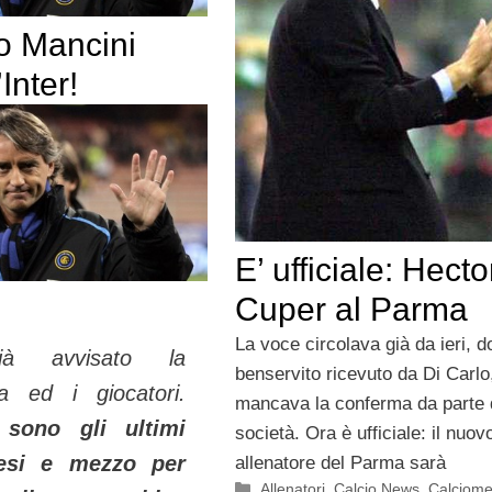
o Mancini
’Inter!
E’ ufficiale: Hecto
Cuper al Parma
La voce circolava già da ieri, do
à avvisato la
benservito ricevuto da Di Carl
za ed i giocatori.
mancava la conferma da parte 
 sono gli ultimi
società. Ora è ufficiale: il nuov
esi e mezzo per
allenatore del Parma sarà
Categorie
Allenatori
,
Calcio News
,
Calciome