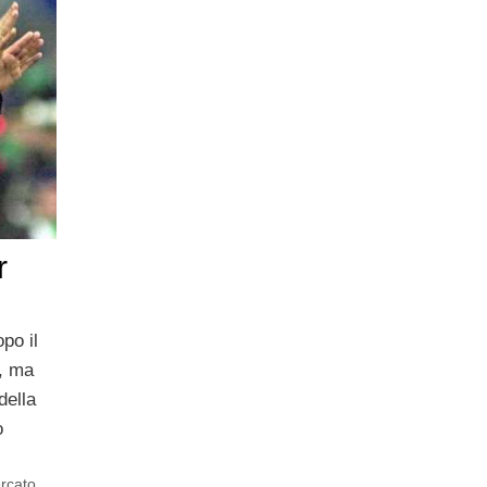
r
po il
o, ma
della
o
rcato
,