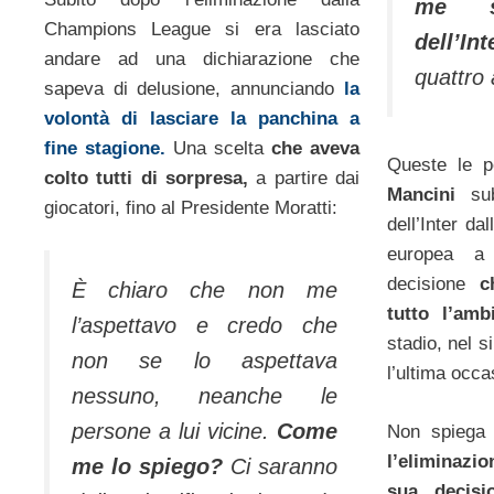
me su
Champions League si era lasciato
dell’Int
andare ad una dichiarazione che
quattro 
sapeva di delusione, annunciando
la
volontà di lasciare la panchina a
fine stagione.
Una scelta
che aveva
Queste le 
colto tutti di sorpresa,
a partire dai
Mancini
su
giocatori, fino al Presidente Moratti:
dell’Inter d
europea a 
decisione
c
È chiaro che non me
tutto l’am
l’aspettavo e credo che
stadio, nel s
non se lo aspettava
l’ultima occ
nessuno, neanche le
persone a lui vicine.
Come
Non spiega 
l’eliminazi
me lo spiego?
Ci saranno
sua decisi