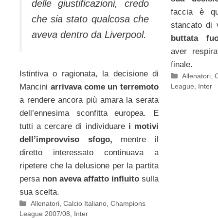
delle giustificazioni, credo
faccia è q
che sia stato qualcosa che
stancato di 
aveva dentro da Liverpool.
buttata fu
aver respir
finale.
Istintiva o ragionata, la decisione di
Categorie
Allenatori
,
C
League
,
Inter
Mancini
arrivava come un terremoto
a rendere ancora più amara la serata
dell’ennesima sconfitta europea. E
tutti a cercare di individuare
i motivi
dell’improvviso sfogo,
mentre il
diretto interessato continuava a
ripetere che la delusione per la partita
persa
non aveva affatto influito
sulla
sua scelta.
Categorie
Allenatori
,
Calcio Italiano
,
Champions
League 2007/08
,
Inter