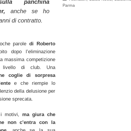
lla panchina
Parma
er,
anche se ho
anni di contratto.
poche parole
di Roberto
bito dopo l’eliminazione
alla massima competizione
livello di club. Una
he coglie di sorpresa
biente
e che riempie lo
ilenzio della delusione per
asione sprecata.
i motivi,
ma giura che
one non c’entra con la
one,
anche se la sua