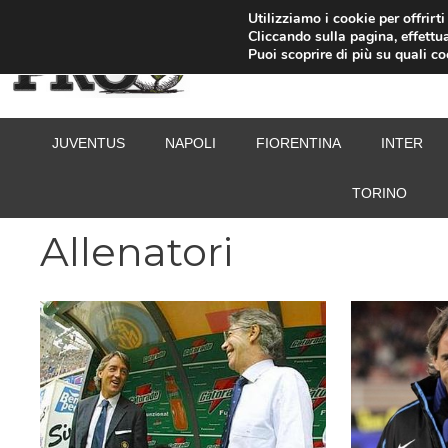
Vai
Utilizziamo i cookie per offrirt
Cliccando sulla pagina, effettua
al
Puoi scoprire di più su quali c
contenuto
JUVENTUS
NAPOLI
FIORENTINA
INTER
TORINO
Allenatori