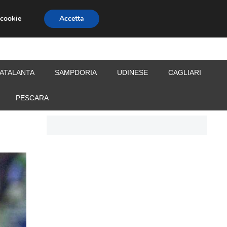
 cookie
Accetta
S
CALCIOMERCATO
ALLENATORI
ATALANTA
SAMPDORIA
UDINESE
CAGLIARI
PESCARA