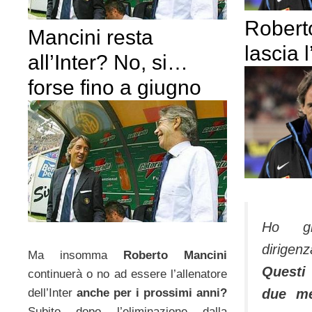
Robert
Mancini resta
lascia l
all’Inter? No, si…
forse fino a giugno
Ho gi
dirigen
Ma insomma
Roberto Mancini
Questi
continuerà o no ad essere l’allenatore
due m
dell’Inter
anche per i prossimi anni?
Subito dopo l’eliminazione dalla