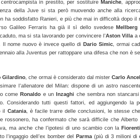
 centrocampista in prestito, per sostituire
Maniche
, appro
genza della Juve si sta però muovendo anche alla ricerc
n ha soddisfatto Ranieri, e più che mai in difficoltà dopo il
orso Galileo Ferraris ha già il sì dello svedese
Mellberg
caduto, ma si sta lavorando per convincere l’
Aston Villa
a 
. Il nome nuovo è invece quello di
Dario Simic
, ormai cad
ennaio alla Juventus per rattoppare una difesa che non è s
 Gilardino
, che ormai è considerato dal mister
Carlo Ancel
asimare l’allenatore del Milan: dispone di un astro nascen
ato come
Ronaldo
e un
Inzaghi
che sembra non stancarsi
o. Considerando tutti questi fattori, ed aggiungendo la 
o il
Catania
, è facile trarre delle conclusioni, le stesse che
te rossonero, ha confermato che sarà difficile che Alberto r
rva, ma anche che l’ipotesi di uno scambio con la
Fiorent
o l’ingaggio dell’ex bomber del
Parma
(più di 3 milioni di