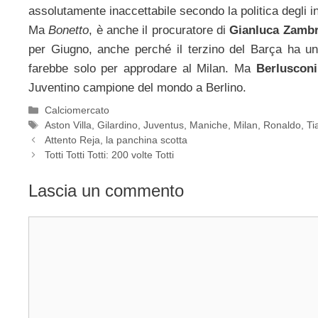
assolutamente inaccettabile secondo la politica degli in
Ma
Bonetto
, è anche il procuratore di
Gianluca Zambr
per Giugno, anche perché il terzino del Barça ha una
farebbe solo per approdare al Milan. Ma
Berlusconi
Juventino campione del mondo a Berlino.
Categorie
Calciomercato
Tag
Aston Villa
,
Gilardino
,
Juventus
,
Maniche
,
Milan
,
Ronaldo
,
Ti
Attento Reja, la panchina scotta
Totti Totti Totti: 200 volte Totti
Lascia un commento
Commento