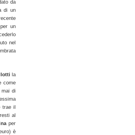
dato da
a di un
 recente
per un
cederlo
uto nel
embrata
lotti
la
te come
 mai di
pessima
 trae il
esti al
ina
per
 euro) è