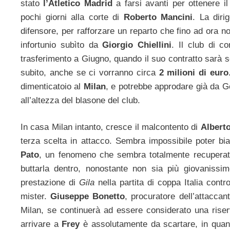
stato
l’Atletico Madrid
a farsi avanti per ottenere il
pochi giorni alla corte di
Roberto Mancini
. La diri
difensore, per rafforzare un reparto che fino ad ora no
infortunio subìto da
Giorgio Chiellini
. Il club di c
trasferimento a Giugno, quando il suo contratto sarà s
subito, anche se ci vorranno circa
2 milioni di euro
dimenticatoio al
Milan
, e potrebbe approdare già da G
all’altezza del blasone del club.
In casa Milan intanto, cresce il malcontento di
Alberto
terza scelta in attacco. Sembra impossibile poter bi
Pato
, un fenomeno che sembra totalmente recuper
buttarla dentro, nonostante non sia più giovanissim
prestazione di
Gila
nella partita di coppa Italia contr
mister.
Giuseppe Bonetto
, procuratore dell’attaccan
Milan, se continuerà ad essere considerato una rise
arrivare a
Frey
è assolutamente da scartare, in quant