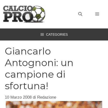
Vai
al
MEN
contenuto
CATEGORIES
Giancarlo
Antognoni: un
campione di
sfortuna!
10 Marzo 2008
di
Redazione