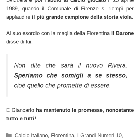
Svizzera
e poi l’addio al calcio giocato
il 25 aprile
1989, quando il Comunale di Firenze si riempì per
applaudire
il più grande campione della storia viola.
Al suo esordio con la maglia della Fiorentina
il Barone
disse di lui:
Non dite che sarà il nuovo Rivera.
Speriamo che somigli a se stesso,
cioè quello che promette di essere.
E Giancarlo
ha mantenuto le promesse, nonostante
tutto e tutti!
Categorie
Calcio Italiano
,
Fiorentina
,
I Grandi Numeri 10
,